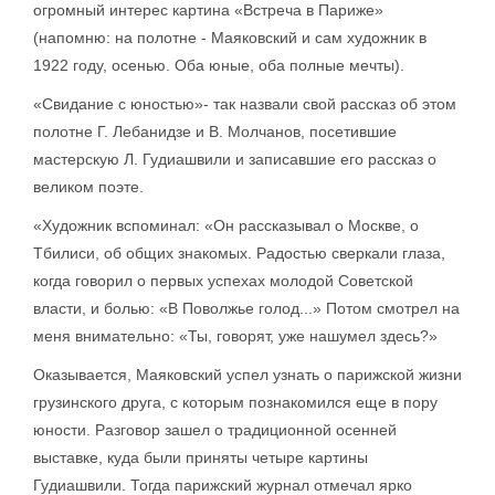
огромный интерес картина «Встреча в Париже»
(напомню: на полотне - Маяковский и сам художник в
1922 году, осенью. Оба юные, оба полные мечты).
«Свидание с юностью»- так назвали свой рассказ об этом
полотне Г. Лебанидзе и В. Молчанов, посетившие
мастерскую Л. Гудиашвили и записавшие его рассказ о
великом поэте.
«Художник вспоминал: «Он рассказывал о Москве, о
Тбилиси, об общих знакомых. Радостью сверкали глаза,
когда говорил о первых успехах молодой Советской
власти, и болью: «В Поволжье голод...» Потом смотрел на
меня внимательно: «Ты, говорят, уже нашумел здесь?»
Оказывается, Маяковский успел узнать о парижской жизни
грузинского друга, с которым познакомился еще в пору
юности. Разговор зашел о традиционной осенней
выставке, куда были приняты четыре картины
Гудиашвили. Тогда парижский журнал отмечал ярко