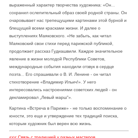
выраженный характер творчества художника: «Он...
сохранил ослепительный образ своей родной страны. Он
очаровывает нас трепещущими картинами этой бурной и
блещущей всеми красками жизни. И далее о
выступлениях Маяковского. «Не забыть, как читал
Маяковский свои стихи перед парижской публикой,
продолжает рассказ Гудиашвили. Каждое значительное
явление в жизни молодой Республики Советов,
международные события находили отзвук в сердце
поэта... Его спрашивали о В. И. Ленине - он читал
стихотворение «Владимир Ильич!». У него
интересовались настроениями советских людей - он
декламировал „Левый марш"».
Картина «Встреча в Париже» - не только воспоминание о
юности, это еще и утверждение тех традиций поиска,
которым художник был верен всю жизнь.
<<< Связь с традицией у разных мастеров