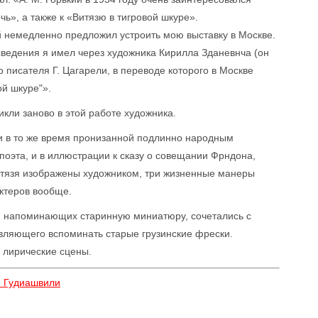
ь», а также к «Витязю в тигровой шкуре».
й немедленно предложил устроить мою выставку в Москве.
 сведения я имел через художника Кирилла Зданевнча (он
о писателя Г. Цагарели, в переводе которого в Москве
ой шкуре"».
кли заново в этой работе художника.
и в то же время пронизанной подлинно народным
оэта, и в иллюстрации к сказу о совещании Фрндона,
витязя изображены художником, три жизненные манеры
актеров вообще.
а, напоминающих старинную миниатюру, сочетались с
вляющего вспоминать старые грузинские фрески.
 лирические сцены.
м Гудиашвили