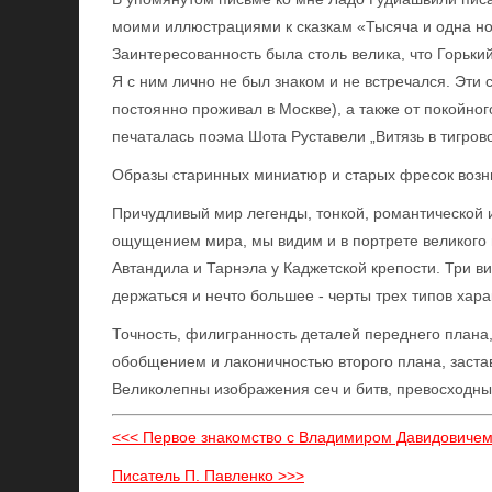
моими иллюстрациями к сказкам «Тысяча и одна ноч
Заинтересованность была столь велика, что Горьки
Я с ним лично не был знаком и не встречался. Эти
постоянно проживал в Москве), а также от покойног
печаталась поэма Шота Руставели „Витязь в тигров
Образы старинных миниатюр и старых фресок возни
Причудливый мир легенды, тонкой, романтической 
ощущением мира, мы видим и в портрете великого п
Автандила и Тарнэла у Каджетской крепости. Три 
держаться и нечто большее - черты трех типов хар
Точность, филигранность деталей переднего план
обобщением и лаконичностью второго плана, заста
Великолепны изображения сеч и битв, превосходны
<<< Первое знакомство с Владимиром Давидовиче
Писатель П. Павленко >>>