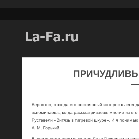
ПРИЧУДЛИВЫ
Вероятно, отсюда его постоянный интерес к леген
вспоминаешь, когда рассматриваешь многие из его 
Руставели «Витязь в тигревой шкуре». И я понимаю
А. М. Горький.
В упомянутом письме ко мне Ладо Гудиашвили писал