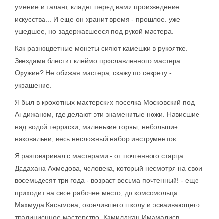
умение и талант, кладет перед вами произведение
искусства... И еще он хранит время - прошлое, уже
ушедшее, но задержавшееся под рукой мастера.
Как разноцветные монеты сияют камешки в рукоятке.
Звездами блестит клеймо прославленного мастера...
Оружие? Не обижая мастера, скажу по секрету -
украшение.
Я был в крохотных мастерских поселка Московский под
Андижаном, где делают эти знаменитые ножи. Нависшие
над водой терраски, маленькие горны, небольшие
наковальни, весь несложный набор инструментов.
Я разговаривал с мастерами - от почтенного старца
Дадахана Ахмедова, человека, который несмотря на свои
восемьдесят три года - возраст весьма почтенный! - еще
приходит на свое рабочее место, до комсомольца
Махмуда Касымова, окончившего школу и осваивающего
традиционное мастерство. Камилджан Имамалиев,