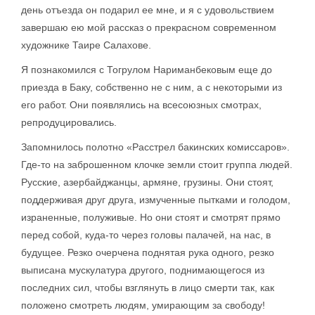
день отъезда он подарил ее мне, и я с удовольствием
завершаю ею мой рассказ о прекрасном современном
художнике Таире Салахове.
Я познакомился с Тогрулом Нариманбековым еще до
приезда в Баку, собственно не с ним, а с некоторыми из
его работ. Они появлялись на всесоюзных смотрах,
репродуцировались.
Запомнилось полотно «Расстрел бакинских комиссаров».
Где-то на заброшенном клочке земли стоит группа людей.
Русские, азербайджанцы, армяне, грузины. Они стоят,
поддерживая друг друга, измученные пытками и голодом,
израненные, полуживые. Но они стоят и смотрят прямо
перед собой, куда-то через головы палачей, на нас, в
будущее. Резко очерчена поднятая рука одного, резко
выписана мускулатура другого, поднимающегося из
последних сил, чтобы взглянуть в лицо смерти так, как
положено смотреть людям, умирающим за свободу!