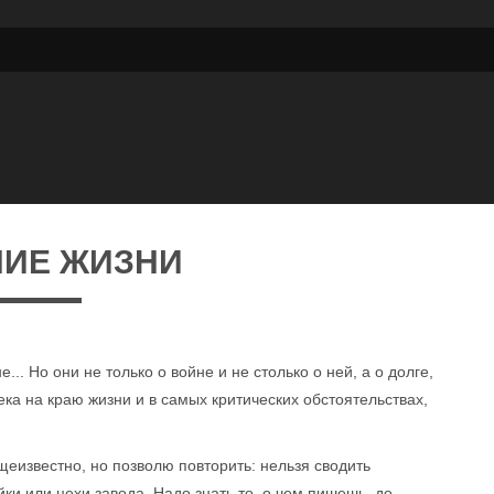
НИЕ ЖИЗНИ
.. Но они не только о войне и не столько о ней, а о долге,
ка на краю жизни и в самых критических обстоятельствах,
щеизвестно, но позволю повторить: нельзя сводить
йки или цехи завода. Надо знать то, о чем пишешь, до