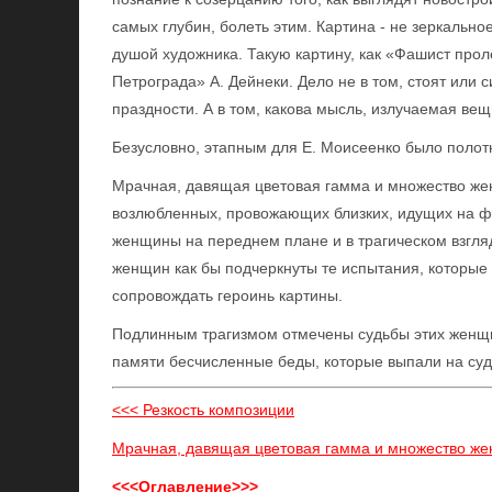
самых глубин, болеть этим. Картина - не зеркальн
душой художника. Такую картину, как «Фашист прол
Петрограда» А. Дейнеки. Дело не в том, стоят или 
праздности. А в том, какова мысль, излучаемая ве
Безусловно, этапным для Е. Моисеенко было полотн
Мрачная, давящая цветовая гамма и множество женс
возлюбленных, провожающих близких, идущих на фро
женщины на переднем плане и в трагическом взгляд
женщин как бы подчеркнуты те испытания, которые 
сопровождать героинь картины.
Подлинным трагизмом отмечены судьбы этих женщин
памяти бесчисленные беды, которые выпали на су
<<< Резкость композиции
Мрачная, давящая цветовая гамма и множество же
<<<Оглавление>>>