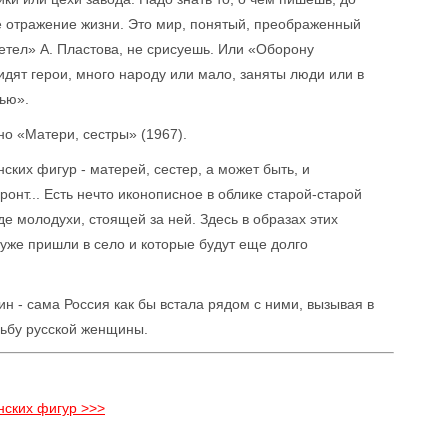
ое отражение жизни. Это мир, понятый, преображенный
етел» А. Пластова, не срисуешь. Или «Оборону
сидят герои, много народу или мало, заняты люди или в
щью».
о «Матери, сестры» (1967).
ких фигур - матерей, сестер, а может быть, и
нт... Есть нечто иконописное в облике старой-старой
е молодухи, стоящей за ней. Здесь в образах этих
уже пришли в село и которые будут еще долго
 - сама Россия как бы встала рядом с ними, вызывая в
дьбу русской женщины.
нских фигур >>>