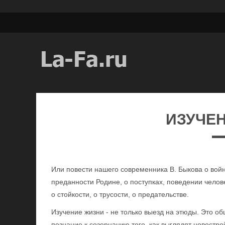
ИЗУЧЕ
Или повести нашего современника В. Быкова о войне.
преданности Родине, о поступках, поведении челове
о стойкости, о трусости, о предательстве.
Изучение жизни - не только выезд на этюды. Это об
познание к созерцанию того, как выглядят новостро