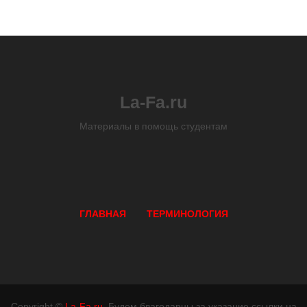
La-Fa.ru
Материалы в помощь студентам
ГЛАВНАЯ
ТЕРМИНОЛОГИЯ
Copyright ©
La-Fa.ru
. Будем благодарны за указание ссылки на