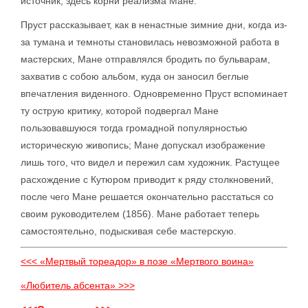
источник, здесь корни реализма Мане.
Пруст рассказывает, как в ненастные зимние дни, когда из-
за тумана и темноты становилась невозможной работа в
мастерских, Мане отправлялся бродить по бульварам,
захватив с собою альбом, куда он заносил беглые
впечатления виденного. Одновременно Пруст вспоминает
ту острую критику, которой подвергал Мане
пользовавшуюся тогда громадной популярностью
историческую живопись; Мане допускал изображение
лишь того, что видел и пережил сам художник. Растущее
расхождение с Кутюром приводит к ряду столкновений,
после чего Мане решается окончательно расстаться со
своим руководителем (1856). Мане работает теперь
самостоятельно, подыскивая себе мастерскую.
<<< «Мертвый тореадор» в позе «Мертвого воина»
«Любитель абсента» >>>