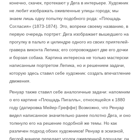
конечно, скачек, протекают у Дега в интерьере. Художник
не любит изображать оживленные улицы города; мы
знаем лишь одну попытку подобного рода: «Площадь
Согласия» (1873-1874). Это, вопреки своему названию, в
первую очередь портрет: Дега изображает вышедшего на
прогулку в пальто и цилиндре одного из своих приятелей-
гравера виконта Лепика; его сопровождают две его дочки
и борзая собака. Картина интересна не только мастерски
написанным портретом Лепика, но и решением задачи,
которую здесь ставил себе художник: создать впечатление
движения.
Ренуар также ставил себе аналогичные задачи: напомним
о его картине «Площадь Пигалль», относящейся к 1880
году (датировка Мейер-Греффе) Возможно, что Ренуар
видел написанное значительно ранее полотно Дега, и оно
толкнуло его на решение подобной же темы. Но как
различен подход обоих художников! Ренуар в эскизной,
беглой манере передает уголок оживленной площади; он