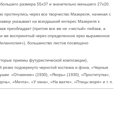
 большего размера 55x37 и значительно меньшего 27x20.
 протянулись через все творчество Мазереля, начиная с
гравюр указывает на всегдашний интерес Мазереля к
заж преобладает (притом все же не «чистый» пейзаж, а
ли же воспринятый через определенное ярко выраженное
Меланхолия»), большинство листов посвящено
.
оторые приемы футуристической композиции),
й резко подчеркнуто чернотой костюма и фона, «Черные
шки. «Отчаяние» (1930), «Якорь» (1930), «Проститутка»,
чь», «Мечта», «У окна», «На вахте», «Птицы моря» и т. п.