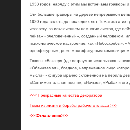
1933 годов; наряду с этим мы встречаем гравюры и
Эти большие гравюры на дереве непрерывной цепью
1920 года вплоть до последних лет. Тематика этих 
человеку, за исключением немногих листов, где пей
пейзаж «очеловеченный», созданный человеком, и
психологическое настроение, как «Небоскребы», «
однофигурным, реже многофигурным композициям
Таковы «Боксер» (где остроумно использованы нек
«Обвиняемая», бледное, напряженное лицо которо
мысли» - фигура мрачно склоненной на перила деву
«Сентиментальная песня», «Ночью», «Рыбак и его до
<<< Прекрасные качества декоратора
Темы из жизни и борьбы рабочего класса >>>
<<<Оглавление>>>