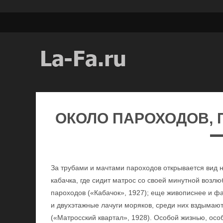
ОКОЛО ПАРОХОДОВ,
За трубами и мачтами пароходов открывается вид н
кабачка, где сидит матрос со своей минутной возлю
пароходов («Кабачок», 1927); еще живописнее и ф
и двухэтажные лачуги моряков, среди них вздымают
(«Матросский квартал», 1928). Особой жизнью, осо