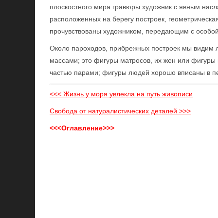
плоскостного мира гравюры художник с явным нас
расположенных на берегу построек, геометрическая 
прочувствованы художником, передающим с особой 
Около пароходов, прибрежных построек мы видим 
массами; это фигуры матросов, их жен или фигуры
частью парами; фигуры людей хорошо вписаны в пе
<<< Жизнь у моря увлекла на путь живописи
Свобода от натуралистических деталей >>>
<<<Оглавление>>>