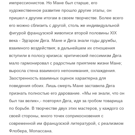
импрессионистов. Но Мане был старше, его
художественное развитие прошло другие этапы, он
пришел к другим итогам в своем творчестве. Более всего
его можно сблизить с другой, столь же индивидуальной
фигурой французской живописи второй половины XIX
века - Эдгаром Дега. Мане и Дега знали годы дружбы,
взаимного воздействия; в дальнейшем их отношения
вступили в полосу кризиса: критический пессимизм Дега
мало гармонировал с радостным приятием жизни Мане;
выросла стена взаимного непонимания, охлаждения.
Заостренность взаимных оценок характерна для
поведения обоих. Лишь смерть Мане заставила Дега
признать полностью его дарование. «Мы не знали, что он
был так велик»,- повторял Дега, идя за гробом товарища
по борьбе. В творчестве двух этих мастеров, у каждого со
своей стороны, много точек соприкосновения с
современной им французской литературой, с реализмом
Флобера, Мопассана.