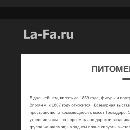
ПИТОМЕ
В дальнейшем, вплоть до 1869 года, фигуры и пор
Впрочем, к 1867 году относится «Всемирная выстав
пространство, открывающееся с высот Трокадеро. 
утренние часы - на первом плане дорожки всадница
группа жандармов; на заднем плане силуэты выста