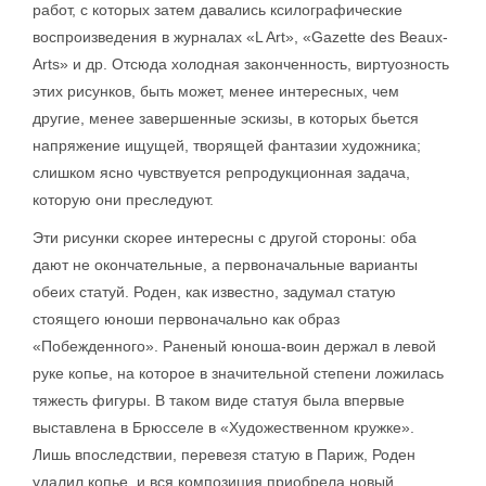
работ, с которых затем давались ксилографические
воспроизведения в журналах «L Art», «Gazette des Beaux-
Arts» и др. Отсюда холодная законченность, виртуозность
этих рисунков, быть может, менее интересных, чем
другие, менее завершенные эскизы, в которых бьется
напряжение ищущей, творящей фантазии художника;
слишком ясно чувствуется репродукционная задача,
которую они преследуют.
Эти рисунки скорее интересны с другой стороны: оба
дают не окончательные, а первоначальные варианты
обеих статуй. Роден, как известно, задумал статую
стоящего юноши первоначально как образ
«Побежденного». Раненый юноша-воин держал в левой
руке копье, на которое в значительной степени ложилась
тяжесть фигуры. В таком виде статуя была впервые
выставлена в Брюсселе в «Художественном кружке».
Лишь впоследствии, перевезя статую в Париж, Роден
удалил копье, и вся композиция приобрела новый