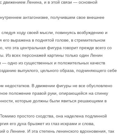
с движением Ленина, и в этой связи — основной
 внутреннем антагонизме, получившем свое внешнее
т, следуя ходу своей мысли, повинуясь возбуждению и
я его выражена в поднятой голове, в стремительном
о, что эта центральная фигура говорит прежде всего со
ты. Из всех персонажей картины только один Ленин
ля — одно из существенных и положительных качеств
озданию выпуклого, цельного образа, подчиняющего себе
ом недостатков. В движении фигуры не все обусловлено
тное положение правой руки, опирающейся на спинку
ранности, которые должны были явиться решающими в
 Помимо простого сходства, она наделена подлинной
гия его духа брызжет из глаз искрами и слова,
ий о Ленине. И эта степень ленинского вдохновения, так