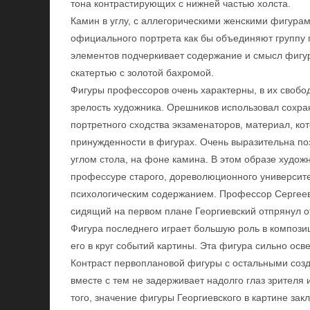
тона контрастирующих с нижней частью холста.
Камин в углу, с аллегорическими женскими фигурам
официального портрета как бы объединяют группу 
элементов подчеркивает содержание и смысл фигур
скатертью с золотой бахромой.
Фигуры профессоров очень характерны, в их свобо
зрелость художника. Орешников использовал сохр
портретного сходства экзаменаторов, материал, кот
принужденности в фигурах. Очень выразительна по
углом стола, на фоне камина. В этом образе худож
профессуре старого, дореволюционного университе
психологическим содержанием. Профессор Сергеев
сидящий на первом плане Георгиевский отпрянул о
Фигура последнего играет большую роль в композиц
его в круг событий картины. Эта фигура сильно осв
Контраст первоплановой фигуры с остальными созд
вместе с тем не задерживает надолго глаз зрителя
того, значение фигуры Георгиевского в картине зак