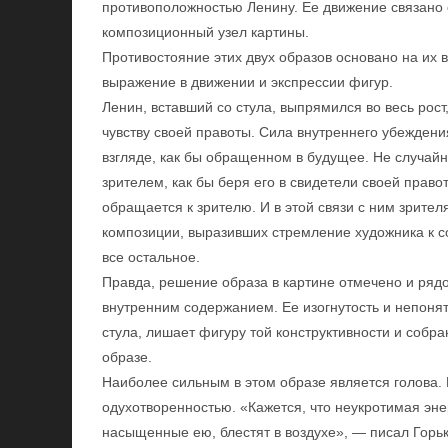
противоположностью Ленину. Ее движение связано 
композиционный узел картины.
Противостояние этих двух образов основано на их
выражение в движении и экспрессии фигур.
Ленин, вставший со стула, выпрямился во весь рос
чувству своей правоты. Сила внутреннего убеждени
взгляде, как бы обращенном в будущее. Не случайн
зрителем, как бы беря его в свидетели своей право
обращается к зрителю. И в этой связи с ним зрите
композиции, выразивших стремление художника к с
все остальное.
Правда, решение образа в картине отмечено и ряд
внутренним содержанием. Ее изогнутость и непоня
стула, лишает фигуру той конструктивности и соб
образе.
Наиболее сильным в этом образе является голова.
одухотворенностью. «Кажется, что неукротимая энер
насыщенные ею, блестят в воздухе», — писал Горьк