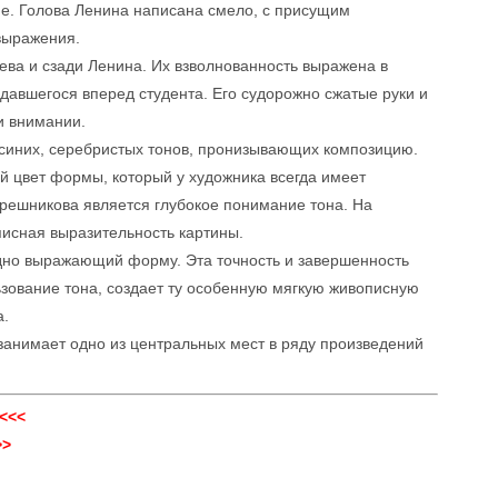
не. Голова Ленина написана смело, с присущим
выражения.
ева и сзади Ленина. Их взволнованность выражена в
давшегося вперед студента. Его судорожно сжатые руки и
и внимании.
 синих, серебристых тонов, пронизывающих композицию.
й цвет формы, который у художника всегда имеет
ешникова является глубокое понимание тона. На
писная выразительность картины.
одно выражающий форму. Эта точность и завершенность
льзование тона, создает ту особенную мягкую живописную
а.
 занимает одно из центральных мест в ряду произведений
<<<
>>