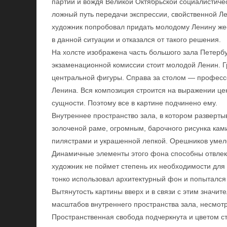
партии и вождя Великой Октябрьской социалистичес
ложный путь передачи экспрессии, свойственной Ле
художник попробовал придать молодому Ленину жест
в данной ситуации и отказался от такого решения.
На холсте изображена часть большого зала Петербу
экзаменационной комиссии стоит молодой Ленин. Гр
центральной фигуры. Справа за столом — профессо
Ленина. Вся композиция строится на выражении цен
сущности. Поэтому все в картине подчинено ему.
Внутреннее пространство зала, в котором разверты
золоченой раме, огромным, барочного рисунка ками
пилястрами и украшенной лепкой. Орешников умел
Динамичные элементы этого фона способны отвлекат
художник не поймет степень их необходимости дл
тонко использовал архитектурный фон и попытался
Вытянутость картины вверх и в связи с этим значи
масштабов внутреннего пространства зала, несмот
Пространственная свобода подчеркнута и цветом с