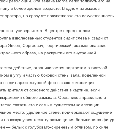
кой революции. Эта задача могла легко толкнуть его на
нину в более зрелом возрасте. В одном из эскизов
 оратора, но сразу же почувствовал его искусственность
ргского университета. В центре перед столом
уппа взволнованных студентов сидит слева и сзади от
ра Янсон, Сергеевич, Георгиевский, экзаменовавшие
трального образа, на раскрытии его внутренней
вается действие, ограничивается портретом в тяжелой
ном в углу и частью боковой стены зала, поделенной
о вводит архитектурный фон в свою композицию.
ь зрителя от основного действия в картине, если
я выражения общего замысла. Орешников правильно и
 тесно связать его с самым существом композиции.
тельное место, уделенное стене, подчеркивают ощущение
ря на кажущуюся тесноту размещения большинства фигур.
тен — белых с голубовато-сиреневым отливом, по силе