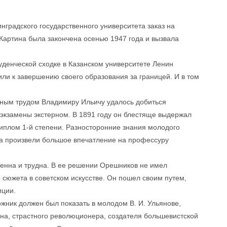
нградского государственного университета заказ на
 Картина была закончена осенью 1947 года и вызвала
студенческой сходке в Казанском университете Ленин
ли к завершению своего образования за границей. И в том
омным трудом Владимиру Ильичу удалось добиться
 экзамены экстерном. В 1891 году он блестяще выдержал
диплом 1-й степени. Разносторонние знания молодого
та произвели большое впечатление на профессуру
венна и трудна. В ее решении Орешников не имел
 сюжета в советском искусстве. Он пошел своим путем,
иции.
дожник должен был показать в молодом В. И. Ульянове,
на, страстного революционера, создателя большевистской