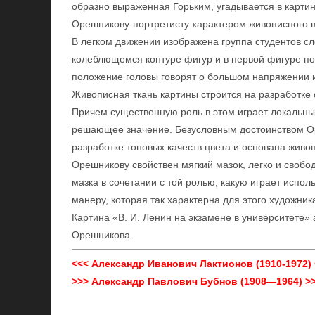
образно выраженная Горьким, угадывается в карти
Орешникову-портретисту характером живописного 
В легком движении изображена группа студентов сл
колеблющемся контуре фигур и в первой фигуре по
положение головы говорят о большом напряжении 
Живописная ткань картины строится на разработке
Причем существенную роль в этом играет локальны
решающее значение. Безусловным достоинством Ор
разработке тоновых качеств цвета и основана живо
Орешникову свойствен мягкий мазок, легко и своб
мазка в сочетании с той ролью, какую играет испо
манеру, которая так характерна для этого художник
Картина «В. И. Ленин на экзамене в университете»
Орешникова.
<<< Александр Иванович Лактионов (1910-1972) 
>>> Александр Павлович Бубнов (1908—1964) >