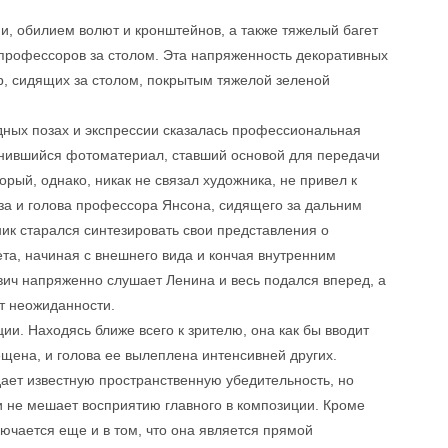
и, обилием волют и кронштейнов, а также тяжелый багет
профессоров за столом. Эта напряженность декоративных
, сидящих за столом, покрытым тяжелой зеленой
дных позах и экспрессии сказалась профессиональная
анившийся фотоматериал, ставший основой для передачи
орый, однако, никак не связал художника, не привел к
за и голова профессора Янсона, сидящего за дальним
ник старался синтезировать свои представления о
та, начиная с внешнего вида и кончая внутренним
ич напряженно слушает Ленина и весь подался вперед, а
т неожиданности.
ии. Находясь ближе всего к зрителю, она как бы вводит
ещена, и голова ее вылеплена интенсивней других.
ает известную пространственную убедительность, но
 и не мешает восприятию главного в композиции. Кроме
лючается еще и в том, что она является прямой