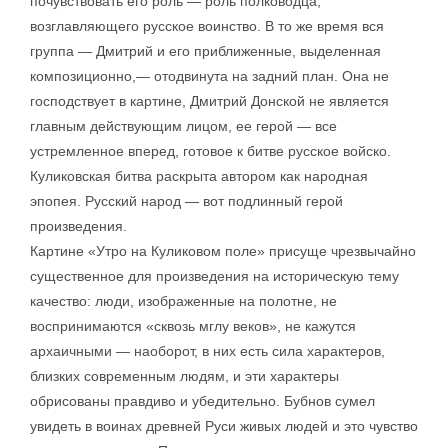
почувствовать его роль — роль полководца,
возглавляющего русское воинство. В то же время вся
группа — Дмитрий и его приближенные, выделенная
композиционно,— отодвинута на задний план. Она не
господствует в картине, Дмитрий Донской не является
главным действующим лицом, ее герой — все
устремленное вперед, готовое к битве русское войско.
Куликовская битва раскрыта автором как народная
эпопея. Русский народ — вот подлинный герой
произведения.
Картине «Утро на Куликовом поле» присуще чрезвычайно
существенное для произведения на историческую тему
качество: люди, изображенные на полотне, не
воспринимаются «сквозь мглу веков», не кажутся
архаичными — наоборот, в них есть сила характеров,
близких современным людям, и эти характеры
обрисованы правдиво и убедительно. Бубнов сумел
увидеть в воинах древней Руси живых людей и это чувство