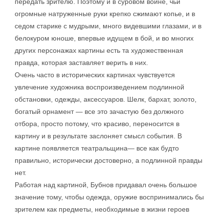
передать зрителю. Поэтому и в суровом воине, чьи
огромные натруженные руки крепко сжимают копье, и в
седом старике с мудрыми, много видевшими глазами, и в
белокуром юноше, впервые идущем в бой, и во многих
других персонажах картины есть та художественная
правда, которая заставляет верить в них.
Очень часто в исторических картинах чувствуется
увлечение художника воспроизведением подлинной
обстановки, одежды, аксессуаров. Шелк, бархат, золото,
богатый орнамент — все это зачастую без должного
отбора, просто потому, что красиво, переносится в
картину и в результате заслоняет смысл события. В
картине появляется театральщина— все как будто
правильно, исторически достоверно, а подлинной правды
нет.
Работая над картиной, Бубнов придавал очень большое
значение тому, чтобы одежда, оружие воспринимались бы
зрителем как предметы, необходимые в жизни героев