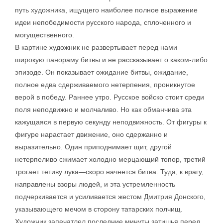
путь художника, ищущего наиболее полное выражение
идеи непобедимости русского народа, сплоченного и
могущественного.
В картине художник не развертывает перед нами
широкую панораму битвы и не рассказывает о каком-либо
эпизоде. Он показывает ожидание битвы, ожидание,
полное едва сдерживаемого нетерпения, проникнутое
верой в победу. Раннее утро. Русское войско стоит среди
поля неподвижно и молчаливо. Но как обманчива эта
кажущаяся в первую секунду неподвижность. От фигуры к
фигуре нарастает движение, оно сдержанно и
выразительно. Один приподнимает щит, другой
нетерпеливо сжимает холодно мерцающий топор, третий
трогает тетиву лука—скоро начнется битва. Туда, к врагу,
направлены взоры людей, и эта устремленность
подчеркивается и усиливается жестом Дмитрия Донского,
указывающего мечом в сторону татарских полчищ.
Художник запечатлел последние минуты затишья перед