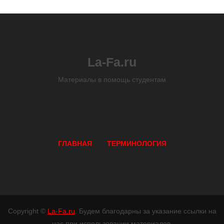
La-Fa.ru
Материалы в помощь студентам
ГЛАВНАЯ
ТЕРМИНОЛОГИЯ
Copyright ©
La-Fa.ru
. Будем благодарны за указание ссылки на
нас при использовании материалов.