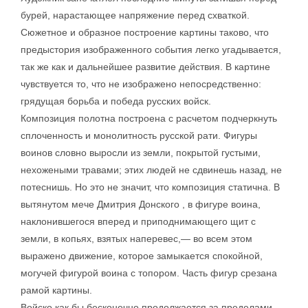
бурей, нарастающее напряжение перед схваткой.
Сюжетное и образное построение картины таково, что
предыстория изображенного события легко угадывается,
так же как и дальнейшее развитие действия. В картине
чувствуется то, что не изображено непосредственно:
грядущая борьба и победа русских войск.
Композиция полотна построена с расчетом подчеркнуть
сплоченность и монолитность русской рати. Фигуры
воинов словно выросли из земли, покрытой густыми,
нехожеными травами; этих людей не сдвинешь назад, не
потеснишь. Но это не значит, что композиция статична. В
вытянутом мече Дмитрия Донского , в фигуре воина,
наклонившегося вперед и приподнимающего щит с
земли, в копьях, взятых наперевес,— во всем этом
выражено движение, которое замыкается спокойной,
могучей фигурой воина с топором. Часть фигур срезана
рамой картины.
Войско как бы бесконечно продолжается за пределами