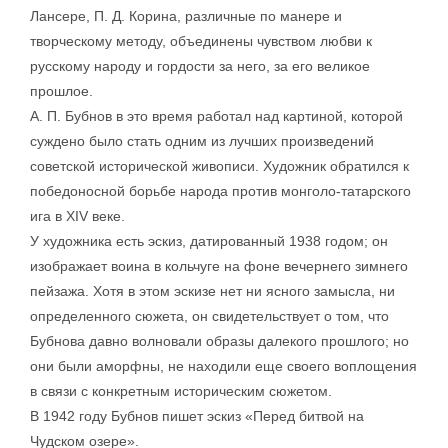
Лансере, П. Д. Корина, различные по манере и
творческому методу, объединены чувством любви к
русскому народу и гордости за него, за его великое
прошлое.
А. П. Бубнов в это время работал над картиной, которой
суждено было стать одним из лучших произведений
советской исторической живописи. Художник обратился к
победоносной борьбе народа против монголо-татарского
ига в XIV веке.
У художника есть эскиз, датированный 1938 годом; он
изображает воина в кольчуге на фоне вечернего зимнего
пейзажа. Хотя в этом эскизе нет ни ясного замысла, ни
определенного сюжета, он свидетельствует о том, что
Бубнова давно волновали образы далекого прошлого; но
они были аморфны, не находили еще своего воплощения
в связи с конкретным историческим сюжетом.
В 1942 году Бубнов пишет эскиз «Перед битвой на
Чудском озере».