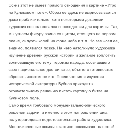
Эскиз этот не имеет прямого отношения к картине «Утро
на Куликовом поле». Образ ее здесь не вырисовывается
даже приблизительно, хотя некоторыми деталями
художник воспользовался впоследствии для картины. Так,
мы узнаем фигуру воина со щитом, стоящего на первом
плане, силуэты копий на фоне неба и т. п. Но замысел ее,
видимо, появился позже. На него натолкнуло художника
изучение древней русской истории и желание воплотить
волновавшую его тему: героизм народа, осознавшего
свое национальное достоинство, объятого готовностью
сбросить иноземное иго. После чтения и изучения
исторической литературы Бубнов приходит к
окончательному решению писать картину о битве на
Куликовом поле.
Само время требовало монументально-эпического
решения задачи, и именно в этом направлении шла
полуторагодовая подготовительная работа художника.
Многочисленные эскизы к картине показывают сложный