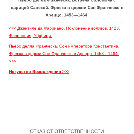
Пьеро делла Франческа. Встреча Соломона с
царицей Савской. Фреска в церкви Сан Франческо в
Ареццо. 1453—1464.
<<< Джентиле да Фабриано. Поклонение волхвов. 1423.
Флоренция, Уффици.
Пьеро делла Франческа. Сон императора Константина.
Фреска в церкви Сан Франческо в Ареццо. 1453—1464.
>>>
Искусство Возрождения >>>
ОТКАЗ ОТ ОТВЕТСТВЕННОСТИ