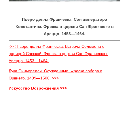
Пьеро делла Франческа. Сон императора
Константина. Фреска в церкви Сан Франческо в
Ареццо. 1453—1464.
<<< Пьеро делла Франческа. Встреча Соломона с
царицей Савской. Фреска в церкви Сан Франческо в
Ареццо. 1453—1464.
Лука Синьорелли. Осужденные. Фреска собора в
Орвието. 1499—1506. >>>
Искусство Возрождения >>>