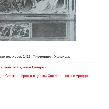
ние волхвов. 1423. Флоренция, Уффици.
 картины «Рождение Венеры».
ей Савской. Фреска в церкви Сан Франческо в Ареццо.