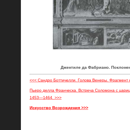
Джентиле да Фабриано. Поклоне
<<< Сандро Боттичелли. Голова Венеры. Фрагмент
Пьеро делла Франческа. Встреча Соломона с цариц
1453—1464. >>>
Искусство Возрождения >>>