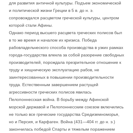
для развития античной культуры. Подъем экономической
и политической жизни Греции в 5 в. до н. э.
сопровождался расцветом греческой культуры, центром
которой стали Афины.
Однако период высшего расцвета греческих полисов был
в то же время и началом их кризиса. Победа
рабовладельческого способа производства в узких рамках
города-государства влекла за собой разорение свободных
производителей, порождала презрительное отношение к
труду и хищническую эксплуатацию рабов, не
заинтересованных в повышении производительности
труда. Естественным завершением растущей
агрессивности греческих полисов явилась
Пелопоннесская война. В борьбу между Афинской
морской державой и Пелопоннесским союзом включились
не только все греческие государства Средиземноморья,
но и Персия, и Карфаген. Война (431—404 гг. до н. э.)
закончилась победой Спарты и тяжелым поражением