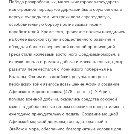
Победа раздробленных, маленьких городов-государств
над огромной персидской державой была обусловлена в
первую очередь тем, что греки вели справедливую,
освободительную борьбу против захватчиков и
поработителей. Кроме того, греческие полисы находились
на более высокой ступени общественного развития и
обладали более совершенной военной организацией.
Греки стали хозяевами восточного Средиземноморья, в
их руки попала огромная добыча и масса пленных, центр
развития переместился с Ионийского побережья на
Балканы. Одним из важнейших результатов греко-
персидских войн явилось возвышение Афин и создание
Афинского морского союза (478 г. до н. э.). У Афин,
помимо военной добычи, оказались средства союзной
казны, а добровольные взносы союзников превратились в
ежегодную принудительную подать. Создание мощной
Афинской морской державы, господствовавшей в
Эгейском море, обеспечило благоприятные условия для