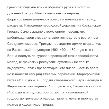
Греко-персидские войны образуют рубеж в истории
Древней Греции. Ими заканчивается период
формирования античного полиса и начинается период
расцвета. Нападение персидской державы на балканскую
Грецию было вызвано стремлением персидских
рабовладельцев утвердить свое господство в восточном
Средиземноморье. Трижды персидские армии вторгались
на Балканский полуостров (492, 490 и 480 гг. до н. э.).
Война послужила суровой проверкой жизнеспособности
молодых греческих республик, сумевших не только
выдержать натиск превосходившего численностью врага,
но и нанести ему ряд тяжелых поражений. Марафонская
битва (490 г. до н. э.), подвиг спартанского царя Леонида в
Фермопильском ущелье (480 г. до н. э.), Саламинский бой
(480 г. до н. э.) до сих пор остаются национальной
гордостью греческого народа, запечатлены в творчестве
поэтов и художников Греции.