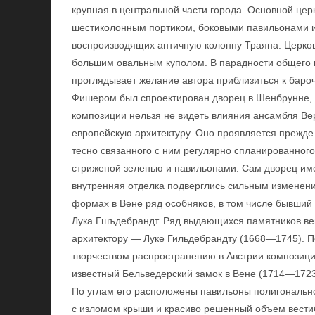
крупная в центральной части города. Основной цер
шестиколонным портиком, боковыми павильонами и
воспроизводящих античную колонну Траяна. Церко
большим овальным куполом. В парадности общего к
проглядывает желание автора приблизиться к баро
Фишером был спроектирован дворец в Шенбрунне,
композиции нельзя не видеть влияния ансамбля Ве
европейскую архитектуру. Оно проявляется прежде
тесно связанного с ним регулярно спланированног
стриженой зеленью и павильонами. Сам дворец им
внутренняя отделка подверглись сильным изменен
формах в Вене ряд особняков, в том числе бывший
Лука Гшъдебрандт. Ряд выдающихся памятников ве
архитектору — Луке Гильдебрандту (1668—1745). П
творчеством распространению в Австрии композици
известный Бельведерский замок в Вене (1714—1723
По углам его расположены павильоны полигональ
с изломом крыши и красиво решенный объем вест