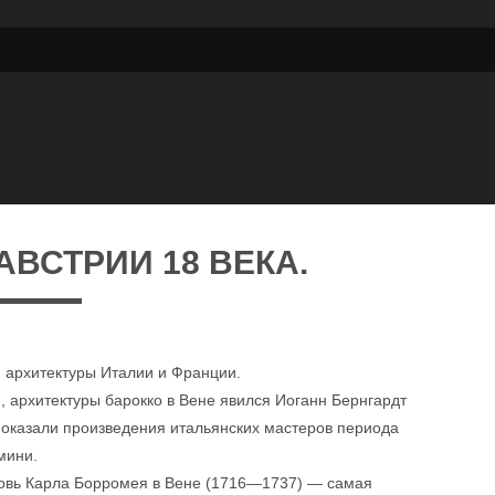
АВСТРИИ 18 ВЕКА.
м архитектуры Италии и Франции.
 архитектуры барокко в Вене явился Иоганн Бернгардт
 оказали произведения итальянских мастеров периода
мини.
овь Карла Борромея в Вене (1716—1737) — самая