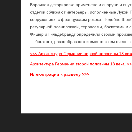
Барочная декорировка применена и снаружи и внут
отделки сближают интерьеры, исполненные Лукой Г
сооружениях, с французским рококо. Подобно Шенб
регулярной планировкой, террасами, боскетами и с
Фишер и Гильдебрандт определили своими произвед
— богатого, разнообразного и вместе с тем очень 
<<< Архитектура Германии первой половины 18 век
Архитектура Германии второй половины 18 века. >>
Иллюстрации к разделу >>>