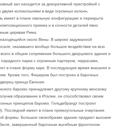
ковный зал находится за декоративной пристройкой с
 двумя колокольнями в виде огромных колонн,
вь имеет в плане овальную конфигурацию и перекрыта
омпозиционного приема и в сочности деталей явно
чным церквам Рима.
 находящийся около Вены. В широко задуманной
рсаля, оказавшего вообще большое воздействие на всю
 всего в общем сопряжении большого дворцового здания и
о парадного парка с огромным партером, террасами,
еет в плане форму каре. В последующее время внешняя и
иям. Кроме того, Фишером был построен в барочных
 дворец принца Евгения.
нского барокко принадлежит другому крупному венскому
олучив образование в Италии, он способствовал своим
онных принципов барокко. Гильдебрандт построил
). Последний имеет в плане прямоугольные очертания.
ной формы. Большое своеобразие зданию придают высокие
ибюля, завершенный барочным выгибным фронтоном.