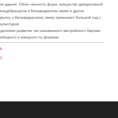
ри здания. Облег-ченность форм, изящество декоративной
ильдебрандтом в Бельведерском замке и других
рунну, к Бельведерскому замку примыкает большой сад с
кульптурой.
ениями развитие так называемого австрийского барокко
свободного и изящного по формам.
а.
>