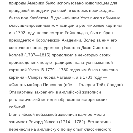
природы Америки было использовано живописцем для
правдивой передачи условий, в которых происходила
битва под Квебеком. В дальнейшем Уэст писал обычные
классицизированные композиции и религиозные картины
и в 1792 году, после смерти Рейнольдса, был избран
президентом Королевской Академии. Вслед за ним его
соотечественник, уроженец Бостона Джон Синглтон
Коплей (1737—1815) продолжил в некоторых своих
произведениях новую традицию, начатую названной
картиной Уэста. В 1779—1780 годах им была написана
картина «Смерть лорда Чатама», а в 1783 году —
«Смерть майора Пирсона» (обе — Галерея Тейт, Лондон).
Эти картины закрепили в английской живописи
реалистический метод изображения исторических
событий.
В английской пейзажной живописи важное место
занимает Ричард Уилсон (1714—1782). Его картины
перенесли на английскую почву опыт классического