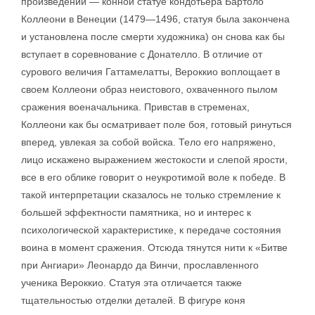
произведении — конной статуе кондотьера Бартоло
Коллеони в Венеции (1479—1496, статуя была закончена
и установлена после смерти художника) он снова как бы
вступает в соревнование с Донателло. В отличие от
сурового величия Гаттамелатты, Вероккио воплощает в
своем Коллеони образ неистового, охваченного пылом
сражения военачальника. Привстав в стременах,
Коллеони как бы осматривает поле боя, готовый ринуться
вперед, увлекая за собой войска. Тело его напряжено,
лицо искажено выражением жестокости и слепой ярости,
все в его облике говорит о неукротимой воле к победе. В
такой интерпретации сказалось не только стремление к
большей эффектности памятника, но и интерес к
психологической характеристике, к передаче состояния
воина в момент сражения. Отсюда тянутся нити к «Битве
при Ангиари» Леонардо да Винчи, прославленного
ученика Вероккио. Статуя эта отличается также
тщательностью отделки деталей. В фигуре коня