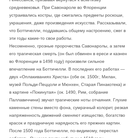
средневековья. При Савонароле во Флоренции
устраивались костры, где сжигались предметы роскоши,
украшения, даже произведения искусства. Рассказывали,
что Боттичелли, поддавшись общему настроению, сжег в
эти годы какие-то свои работы.
Несомненно, грозные пророчества Савонаролы, а затем
его трагическая смерть (он был обвинен в ереси и казнен
во Флоренции в 1498 году) произвели сильное
впечатление на Боттичелли. В последних его работах —
двух «Оплакиваниях Христа» (обе ок. 1500г.; Милан,
музей Польди-Пеццоли и Мюнхен, Старая Пинакотека) и
в картине «Покинутая» (ок. 1490, Рим, собрание
Паллавиччини) звучат трагические ноты отчаяния. Глухие
каменные стены вместо фона, сумрачный колорит, резкая
напряженность движений сменяют изящество, богатство
красок и праздничную нарядность его прежних картин.
После 1500 года Боттичелли, по-видимому, перестал