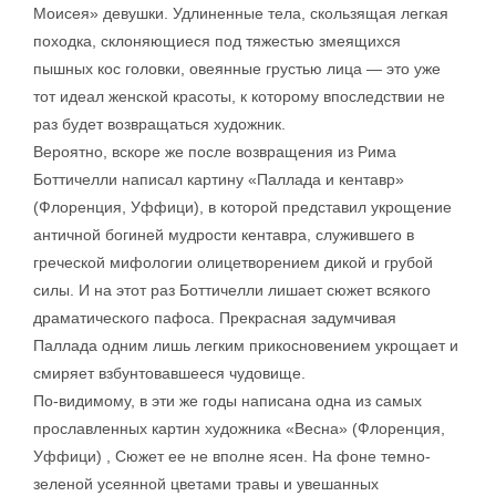
Моисея» девушки. Удлиненные тела, скользящая легкая
походка, склоняющиеся под тяжестью змеящихся
пышных кос головки, овеянные грустью лица — это уже
тот идеал женской красоты, к которому впоследствии не
раз будет возвращаться художник.
Вероятно, вскоре же после возвращения из Рима
Боттичелли написал картину «Паллада и кентавр»
(Флоренция, Уффици), в которой представил укрощение
античной богиней мудрости кентавра, служившего в
греческой мифологии олицетворением дикой и грубой
силы. И на этот раз Боттичелли лишает сюжет всякого
драматического пафоса. Прекрасная задумчивая
Паллада одним лишь легким прикосновением укрощает и
смиряет взбунтовавшееся чудовище.
По-видимому, в эти же годы написана одна из самых
прославленных картин художника «Весна» (Флоренция,
Уффици) , Сюжет ее не вполне ясен. На фоне темно-
зеленой усеянной цветами травы и увешанных