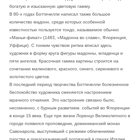
богатую и изысканную цветовую гамму.
В 80-х годах Боттичелли написал также большое
количество мадонн, среди которых особенной
известностью пользуется тондо, называемое обычно
«Маньи-фикат» (1483, «Мадонна во славе», Флоренция,
Уффици). С тонким чувством ритма вписал здесь
художник в форму круга фигуры мадонны, младенца и
пяти ангелов. Красочная гамма картины строится на
сочетании малинового, красного, синего, сиреневого и
золотистого цветов.
В последний период творчества Боттичелли болезненное
беспокойство художника сменяется настроением
мрачного отчаяния. Это настроение связано было,
несомненно, с бурным развитием. событий во Флоренции
в конце 15 века. Еще при жизни Лоренцо Великолепного в
городе появился проповедник, доминиканский монах
Савонарола, выступивший с резкими обличениями
папства и предсказывавший погрязшей в грехах Италии