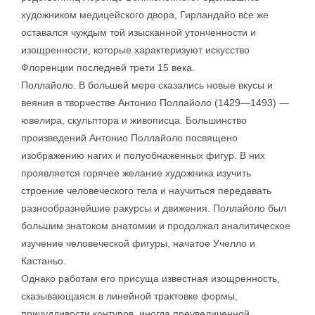
художником медицейского двора, Гирландайо все же
оставался чуждым той изысканной утонченности и
изощренности, которые характеризуют искусство
Флоренции последней трети 15 века.
Поллайоло. В большей мере сказались новые вкусы и
веяния в творчестве Антонио Поллайоло (1429—1493) —
ювелира, скульптора и живописца. Большинство
произведений Антонио Поллайоло посвящено
изображению нагих и полуобнаженных фигур. В них
проявляется горячее желание художника изучить
строение человеческого тела и научиться передавать
разнообразнейшие ракурсы и движения. Поллайоло был
большим знатоком анатомии и продолжал аналитическое
изучение человеческой фигуры, начатое Учелло и
Кастаньо.
Однако работам его присуща известная изощренность,
сказывающаяся в линейной трактовке формы,
причудливости контуров, иногда преувеличенной