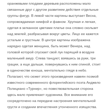
оранжевыми плодами деревьев расположены мало
связанные друг с другом развитием действия отдельные
группы фигур. В левой части картины выступает Весна,
сопровождаемая нимфой и фавном. Хрупкая и легкая,
одетая в затканное цветами платье она словно скользит
над землей, разбрасывая вокруг цветы. Лицо ее кажется
усталым и грустным. В центре картины изображена
нарядно одетая женщина, быть может Венера, над
головой которой спускает свой лук парящий в воздухе
маленький амур. Слева танцуют, взявшись за руки, три
грации, а еще дальше, повернувшись к ним спиной, стоит
в одиночестве юноша, мечтательно глядя в небо.
Полагают, что сюжет этого произведения навеян поэмой
известного современного флорентийского поэта Анджело
Полициано «Турнир», но повествовательная сторона
здесь мало привлекает художника. Все внимание его
сосредоточено на передаче настроения мечтательной
грусти и создании впечатления утонченного изящества.