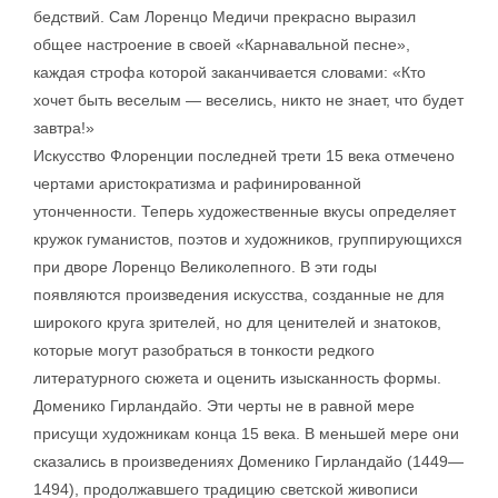
бедствий. Сам Лоренцо Медичи прекрасно выразил
общее настроение в своей «Карнавальной песне»,
каждая строфа которой заканчивается словами: «Кто
хочет быть веселым — веселись, никто не знает, что будет
завтра!»
Искусство Флоренции последней трети 15 века отмечено
чертами аристократизма и рафинированной
утонченности. Теперь художественные вкусы определяет
кружок гуманистов, поэтов и художников, группирующихся
при дворе Лоренцо Великолепного. В эти годы
появляются произведения искусства, созданные не для
широкого круга зрителей, но для ценителей и знатоков,
которые могут разобраться в тонкости редкого
литературного сюжета и оценить изысканность формы.
Доменико Гирландайо. Эти черты не в равной мере
присущи художникам конца 15 века. В меньшей мере они
сказались в произведениях Доменико Гирландайо (1449—
1494), продолжавшего традицию светской живописи