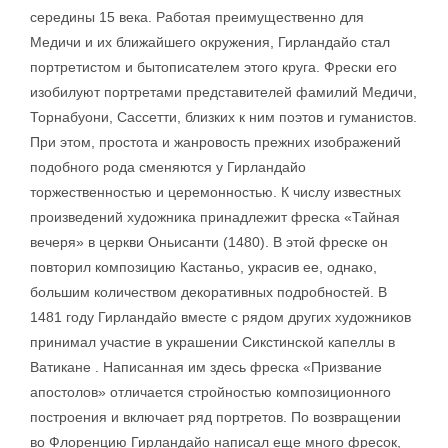
середины 15 века. Работая преимущественно для
Медичи и их ближайшего окружения, Гирландайо стал
портретистом и бытописателем этого круга. Фрески его
изобилуют портретами представителей фамилий Медичи,
Торнабуони, Сассетти, близких к ним поэтов и гуманистов.
При этом, простота и жанровость прежних изображений
подобного рода сменяются у Гирландайо
торжественностью и церемонностью. К числу известных
произведений художника принадлежит фреска «Тайная
вечеря» в церкви Оньисанти (1480). В этой фреске он
повторил композицию Кастаньо, украсив ее, однако,
большим количеством декоративных подробностей. В
1481 году Гирландайо вместе с рядом других художников
принимал участие в украшении Сикстинской капеллы в
Ватикане . Написанная им здесь фреска «Призвание
апостолов» отличается стройностью композиционного
построения и включает ряд портретов. По возвращении
во Флоренцию Гирландайо написал еще много фресок,