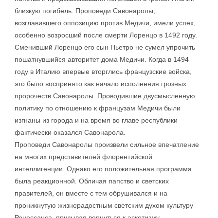
близкую погибель. Проповеди Савонаролы,
возглавившего оппозицию против Медичи, имели успех,
особенно возросший после смерти Лоренцо в 1492 году.
Сменивший Лоренцо его сын Пьетро не сумел упрочить
пошатнувшийся авторитет дома Медичи. Когда в 1494
году в Италию впервые вторглись французские войска,
это было воспринято как начало исполнения грозных
пророчеств Савонаролы. Проводившие двусмысленную
политику по отношению к французам Медичи были
изгнаны из города и на время во главе республики
фактически оказался Савонарола.
Проповеди Савонаролы произвели сильное впечатление
на многих представителей флорентийской
интеллигенции. Однако его положительная программа
была реакционной. Обличая папство и светских
правителей, он вместе с тем обрушивался и на
проникнутую жизнерадостным светским духом культуру
Ренессанса, призывая вернуться к аскетизму