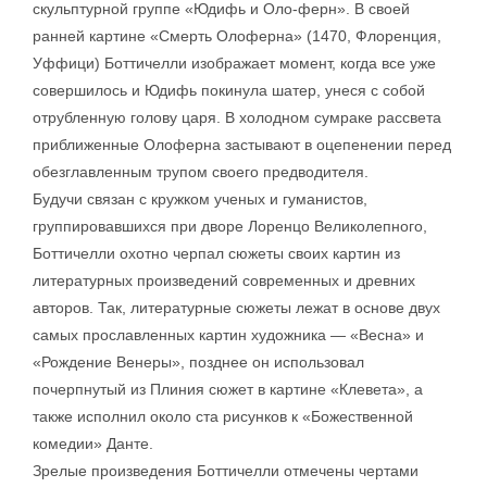
скульптурной группе «Юдифь и Оло-ферн». В своей
ранней картине «Смерть Олоферна» (1470, Флоренция,
Уффици) Боттичелли изображает момент, когда все уже
совершилось и Юдифь покинула шатер, унеся с собой
отрубленную голову царя. В холодном сумраке рассвета
приближенные Олоферна застывают в оцепенении перед
обезглавленным трупом своего предводителя.
Будучи связан с кружком ученых и гуманистов,
группировавшихся при дворе Лоренцо Великолепного,
Боттичелли охотно черпал сюжеты своих картин из
литературных произведений современных и древних
авторов. Так, литературные сюжеты лежат в основе двух
самых прославленных картин художника — «Весна» и
«Рождение Венеры», позднее он использовал
почерпнутый из Плиния сюжет в картине «Клевета», а
также исполнил около ста рисунков к «Божественной
комедии» Данте.
Зрелые произведения Боттичелли отмечены чертами