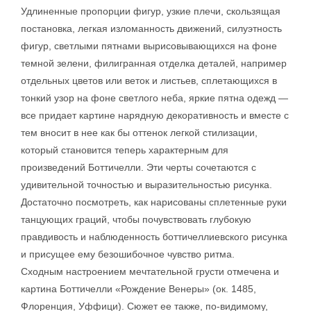
Удлиненные пропорции фигур, узкие плечи, скользящая
постановка, легкая изломанность движений, силуэтность
фигур, светлыми пятнами вырисовывающихся на фоне
темной зелени, филигранная отделка деталей, например
отдельных цветов или веток и листьев, сплетающихся в
тонкий узор на фоне светлого неба, яркие пятна одежд —
все придает картине нарядную декоративность и вместе с
тем вносит в нее как бы оттенок легкой стилизации,
который становится теперь характерным для
произведений Боттичелли. Эти черты сочетаются с
удивительной точностью и выразительностью рисунка.
Достаточно посмотреть, как нарисованы сплетенные руки
танцующих граций, чтобы почувствовать глубокую
правдивость и наблюденность боттичеллиевского рисунка
и присущее ему безошибочное чувство ритма.
Сходным настроением мечтательной грусти отмечена и
картина Боттичелли «Рождение Венеры» (ок. 1485,
Флоренция, Уффици). Сюжет ее также, по-видимому,