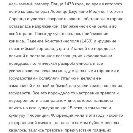
называемый заговор Пацци 1478 года, во время которого
погиб младший брат Лоренцо Джулиано Медичи. Но, хотя
Лоренцо и удалось сохранить власть, обстановка в городе
оставалась напряженной. Напряженной она была и во
всей стране. Повсюду чувствовалось приближение
кризиса. Падение Константинополя (1453) и крушение
левантийской торговли, утрата Италией ее передовых
позиций и постепенное возвращение к феодальным
порядкам, политическая раздробленность и все
усиливавшиеся раздоры между отдельными городами и
государствами ослабляли Италию и делали ее
заманчивой и легкой добычей для усилившихся соседних
государств. Все это порождало то настроение тревоги и
неуверенности в завтрашнем дне, которое наложило
печать на всю культуру конца 15 века, в том числе и
культуру Флоренции. Флоренция жила в эти годы какой-то
лихорадочной жизнью, но даже в самом буйном веселье,
казалось, таились тревога и предчувствия грядущих