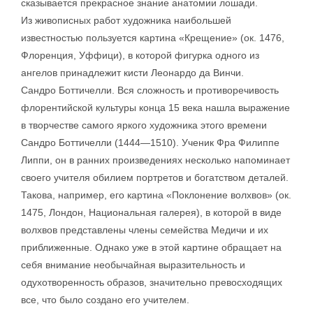
сказывается прекрасное знание анатомии лошади.
Из живописных работ художника наибольшей
известностью пользуется картина «Крещение» (ок. 1476,
Флоренция, Уффици), в которой фигурка одного из
ангелов принадлежит кисти Леонардо да Винчи.
Сандро Боттичелли. Вся сложность и противоречивость
флорентийской культуры конца 15 века нашла выражение
в творчестве самого яркого художника этого времени
Сандро Боттичелли (1444—1510). Ученик Фра Филиппе
Липпи, он в ранних произведениях несколько напоминает
своего учителя обилием портретов и богатством деталей.
Такова, например, его картина «Поклонение волхвов» (ок.
1475, Лондон, Национальная галерея), в которой в виде
волхвов представлены члены семейства Медичи и их
приближенные. Однако уже в этой картине обращает на
себя внимание необычайная выразительность и
одухотворенность образов, значительно превосходящих
все, что было создано его учителем.