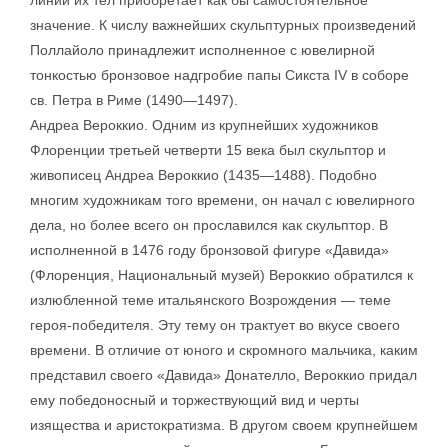
линий их тел приобретает как бы самостоятельное
значение. К числу важнейших скульптурных произведений
Поллайоло принадлежит исполненное с ювелирной
тонкостью бронзовое надгробие папы Сикста IV в соборе
св. Петра в Риме (1490—1497).
Андреа Вероккио. Одним из крупнейших художников
Флоренции третьей четверти 15 века был скульптор и
живописец Андреа Вероккио (1435—1488). Подобно
многим художникам того времени, он начал с ювелирного
дела, но более всего он прославился как скульптор. В
исполненной в 1476 году бронзовой фигуре «Давида»
(Флоренция, Национальный музей) Вероккио обратился к
излюбленной теме итальянского Возрождения — теме
героя-победителя. Эту тему он трактует во вкусе своего
времени. В отличие от юного и скромного мальчика, каким
представил своего «Давида» Донателло, Вероккио придал
ему победоносный и торжествующий вид и черты
изящества и аристократизма. В другом своем крупнейшем