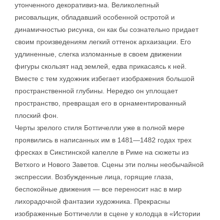
утонченного декоративиз-ма. Великолепный
рисовальщик, обладавший особенной остротой и
динамичностью рисунка, он как бы сознательно придает
своим произведениям легкий оттенок архаизации. Его
удлиненные, слегка изломанные в своем движении
фигуры скользят над землей, едва прикасаясь к ней.
Вместе с тем художник избегает изображения большой
пространственной глубины. Нередко он уплощает
пространство, превращая его в орнаментированный
плоский фон.
Черты зрелого стиля Боттичелли уже в полной мере
проявились в написанных им в 1481—1482 годах трех
фресках в Сикстинской капелле в Риме на сюжеты из
Ветхого и Нового Заветов. Сцены эти полны необычайной
экспрессии. Возбужденные лица, горящие глаза,
беспокойные движения — все переносит нас в мир
лихорадочной фантазии художника. Прекрасны
изображенные Боттичелли в сцене у колодца в «Истории