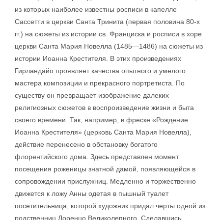
из которых наиболее известны росписи в капелле
Сассетти в церкви Санта Тринита (первая половина 80-х
гг.) на сюжеты из истории св. Франциска и росписи в хоре
церкви Санта Мария Новелла (1485—1486) на сюжеты из
истории Иоанна Крестителя. В этих произведениях
Гирландайо проявляет качества опытного и умелого
мастера композиции и прекрасного портретиста. По
существу он превращает изображение далеких
религиозных сюжетов в воспроизведение жизни и быта
своего времени. Так, например, в фреске «Рождение
Иоанна Крестителя» (церковь Санта Мария Новелла),
действие перенесено в обстановку богатого
флорентийского дома. Здесь представлен момент
посещения роженицы знатной дамой, появляющейся в
сопровождении прислужниц. Медленно и торжественно
движется к ложу Анны одетая в пышный туалет
посетительница, которой художник придал черты одной из
родственниц Лоренцо Великолепного. Сделавшись