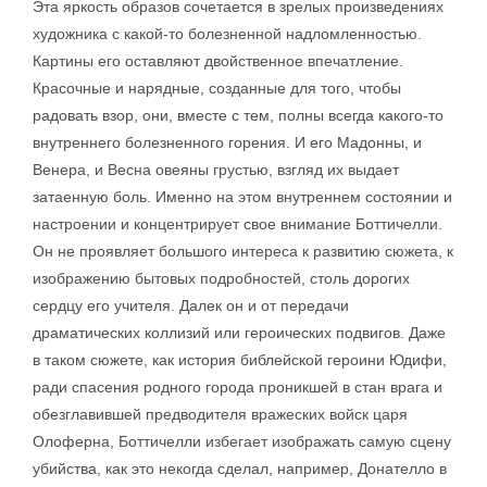
Эта яркость образов сочетается в зрелых произведениях
художника с какой-то болезненной надломленностью.
Картины его оставляют двойственное впечатление.
Красочные и нарядные, созданные для того, чтобы
радовать взор, они, вместе с тем, полны всегда какого-то
внутреннего болезненного горения. И его Мадонны, и
Венера, и Весна овеяны грустью, взгляд их выдает
затаенную боль. Именно на этом внутреннем состоянии и
настроении и концентрирует свое внимание Боттичелли.
Он не проявляет большого интереса к развитию сюжета, к
изображению бытовых подробностей, столь дорогих
сердцу его учителя. Далек он и от передачи
драматических коллизий или героических подвигов. Даже
в таком сюжете, как история библейской героини Юдифи,
ради спасения родного города проникшей в стан врага и
обезглавившей предводителя вражеских войск царя
Олоферна, Боттичелли избегает изображать самую сцену
убийства, как это некогда сделал, например, Донателло в