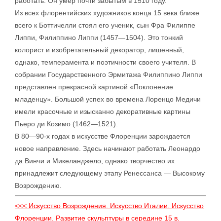
работать. Он умер почти забытым в 1510 году.
Из всех флорентийских художников конца 15 века ближе
всего к Боттичелли стоял его ученик, сын Фра Филиппе
Липпи, Филиппино Липпи (1457—1504). Это тонкий
колорист и изобретательный декоратор, лишенный,
однако, темперамента и поэтичности своего учителя. В
собрании Государственного Эрмитажа Филиппино Липпи
представлен прекрасной картиной «Поклонение
младенцу». Большой успех во времена Лоренцо Медичи
имели красочные и изысканно декоративные картины
Пьеро ди Козимо (1462—1521).
В 80—90-х годах в искусстве Флоренции зарождается
новое направление. Здесь начинают работать Леонардо
да Винчи и Микеланджело, однако творчество их
принадлежит следующему этапу Ренессанса — Высокому
Возрождению.
<<< Искусство Возрождения. Искусство Италии. Искусство
Флоренции. Развитие скульптуры в середине 15 в.