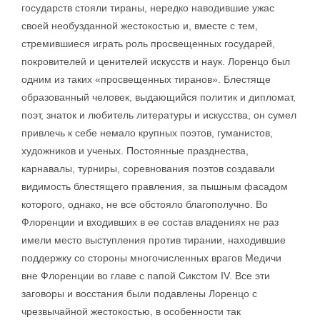
государств стояли тираны, нередко наводившие ужас
своей необузданной жестокостью и, вместе с тем,
стремившиеся играть роль просвещенных государей,
покровителей и ценителей искусств и наук. Лоренцо был
одним из таких «просвещенных тиранов». Блестяще
образованный человек, выдающийся политик и дипломат,
поэт, знаток и любитель литературы и искусства, он сумел
привлечь к себе немало крупных поэтов, гуманистов,
художников и ученых. Постоянные празднества,
карнавалы, турниры, соревнования поэтов создавали
видимость блестящего правления, за пышным фасадом
которого, однако, не все обстояло благополучно. Во
Флоренции и входивших в ее состав владениях не раз
имели место выступления против тирании, находившие
поддержку со стороны многочисленных врагов Медичи
вне Флоренции во главе с папой Сикстом IV. Все эти
заговоры и восстания были подавлены Лоренцо с
чрезвычайной жестокостью, в особенности так