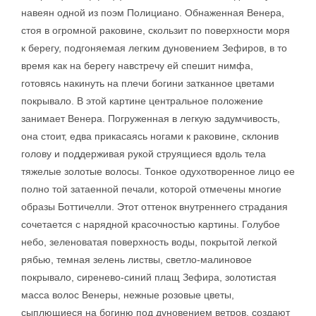
навеян одной из поэм Полициано. Обнаженная Венера,
стоя в огромной раковине, скользит по поверхности моря
к берегу, подгоняемая легким дуновением Зефиров, в то
время как на берегу навстречу ей спешит нимфа,
готовясь накинуть на плечи богини затканное цветами
покрывало. В этой картине центральное положение
занимает Венера. Погруженная в легкую задумчивость,
она стоит, едва прикасаясь ногами к раковине, склонив
голову и поддерживая рукой струящиеся вдоль тела
тяжелые золотые волосы. Тонкое одухотворенное лицо ее
полно той затаенной печали, которой отмечены многие
образы Боттичелли. Этот оттенок внутреннего страдания
сочетается с нарядной красочностью картины. Голубое
небо, зеленоватая поверхность воды, покрытой легкой
рябью, темная зелень листвы, светло-малиновое
покрывало, сиренево-синий плащ Зефира, золотистая
масса волос Венеры, нежные розовые цветы,
сыплющиеся на богиню под дуновением ветров, создают