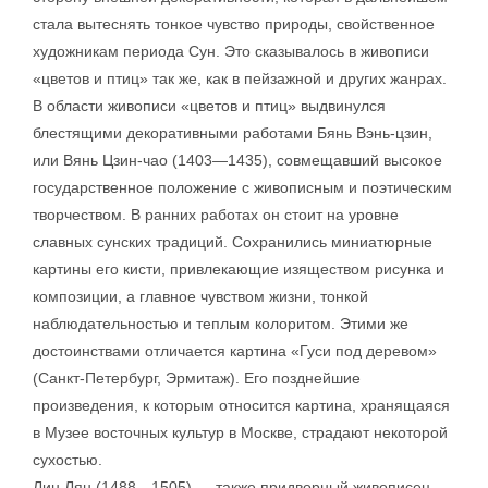
стала вытеснять тонкое чувство природы, свойственное
художникам периода Сун. Это сказывалось в живописи
«цветов и птиц» так же, как в пейзажной и других жанрах.
В области живописи «цветов и птиц» выдвинулся
блестящими декоративными работами Бянь Вэнь-цзин,
или Вянь Цзин-чао (1403—1435), совмещавший высокое
государственное положение с живописным и поэтическим
творчеством. В ранних работах он стоит на уровне
славных сунских традиций. Сохранились миниатюрные
картины его кисти, привлекающие изяществом рисунка и
композиции, а главное чувством жизни, тонкой
наблюдательностью и теплым колоритом. Этими же
достоинствами отличается картина «Гуси под деревом»
(Санкт-Петербург, Эрмитаж). Его позднейшие
произведения, к которым относится картина, хранящаяся
в Музее восточных культур в Москве, страдают некоторой
сухостью.
Лин Лян (1488—1505) — также придворный живописец,