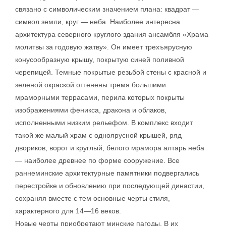
связано с символическим значением плана: квадрат —
символ земли, круг — неба. Наиболее интересна
архитектура северного круглого здания ансамбля «Храма
молитвы за годовую жатву». Он имеет трехъярусную
конусообразную крышу, покрытую синей поливной
черепицей. Темные покрытые резьбой стены с красной и
зеленой окраской оттенены тремя большими
мраморными террасами, перила которых покрыты
изображениями феникса, дракона и облаков,
исполненными низким рельефом. В комплекс входит
такой же малый храм с одноярусной крышей, ряд
двориков, ворот и круглый, белого мрамора алтарь неба
— наиболее древнее по форме сооружение. Все
раннеминские архитектурные памятники подвергались
перестройке и обновлению при последующей династии,
сохраняя вместе с тем основные черты стиля,
характерного для 14—16 веков.
Новые черты приобретают минские пагоды. В их