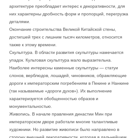
архитектуре преобладает интерес к декоративности, для
них характерны дробность форм и пропорций, перегрузка
деталями.
Окончание строительства Великой Китайской стены,
достигшей трех с лишним тысяч километров, относится
также к этому времени.
Скульптура. В области развития скульптуры намечается
упадок. Культовая скульптура мало выразительна.
Наиболее интересны каменные скульптуры — статуи
слонов, верблюдов, лошадей, чиновников, обрамляющие
дороги к императорским погребениям в Пекине и Нанкине
(так называемые «дороги духов»). Их выполнение
характеризуется обобщенностью образов и
монументальностью.
Живопись. В начале правления династии Мин при
императорском дворе работали многие талантливые
художники. Но развитие живописи было направлено в
сторону внешней декоративности, которая в дальнейшем