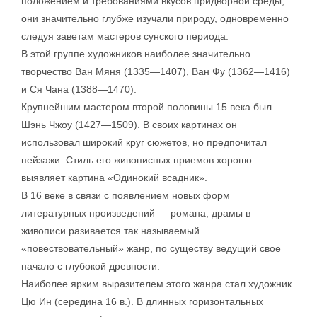
положением и требованиями вкусов придворной среды,
они значительно глубже изучали природу, одновременно
следуя заветам мастеров сунского периода.
В этой группе художников наиболее значительно
творчество Ван Мяня (1335—1407), Ван Фу (1362—1416)
и Ся Чана (1388—1470).
Крупнейшим мастером второй половины 15 века был
Шэнь Чжоу (1427—1509). В своих картинах он
использовал широкий круг сюжетов, но предпочитал
пейзажи. Стиль его живописных приемов хорошо
выявляет картина «Одинокий всадник».
В 16 веке в связи с появлением новых форм
литературных произведений — романа, драмы в
живописи разивается так называемый
«повествовательный» жанр, по существу ведущий свое
начало с глубокой древности.
Наиболее ярким выразителем этого жанра стал художник
Цю Ин (середина 16 в.). В длинных горизонтальных