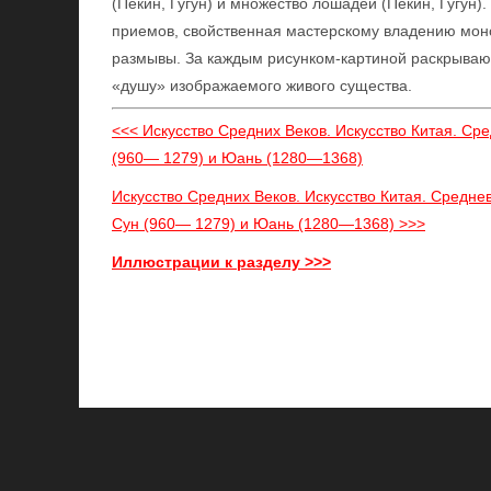
(Пекин, Гугун) и множество лошадей (Пекин, Гугун)
приемов, свойственная мастерскому владению мон
размывы. За каждым рисунком-картиной раскрывают
«душу» изображаемого живого существа.
<<< Искусство Средних Веков. Искусство Китая. С
(960— 1279) и Юань (1280—1368)
Искусство Средних Веков. Искусство Китая. Средне
Сун (960— 1279) и Юань (1280—1368) >>>
Иллюстрации к разделу >>>