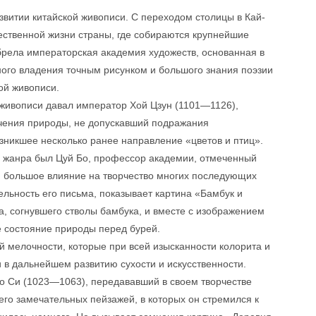
звитии китайской живописи. С переходом столицы в Кай-
ественной жизни страны, где собираются крупнейшие
брела императорская академия художеств, основанная в
ного владения точным рисунком и большого знания поэзии
ой живописи.
 живописи давал император Хой Цзун (1101—1126),
учения природы, не допускавший подражания
зникшее несколько ранее направление «цветов и птиц».
о жанра был Цуй Бо, профессор академии, отмеченный
и большое влияние на творчество многих последующих
ельность его письма, показывает картина «Бамбук и
а, согнувшего стволы бамбука, и вместе с изображением
 состояние природы перед бурей.
й мелочности, которые при всей изысканности колорита и
 в дальнейшем развитию сухости и искусственности.
Го Си (1023—1063), передававший в своем творчестве
го замечательных пейзажей, в которых он стремился к