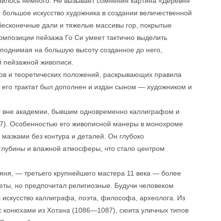
нилось немного. Не вызывает сомнения картина «Деревня
но большое искусство художника в создании величественной
бесконечные дали и тяжелые массивы гор, покрытые
мпозиции пейзажа Го Си умеет тактично выделить
 поднимая на большую высоту созданное до него,
й пейзажной живописи.
ядов и теоретических положений, раскрывающих правила
 его трактат был дополнен и издан сыном — художником и
м вне академии, бывшим одновременно каллиграфом и
7). Особенностью его живописной манеры в монохроме
мазками без контура и деталей. Он глубоко
глубины и влажной атмосферы, что стало центром
мяня, — третьего крупнейшего мастера 11 века — более
еты, но предпочитал религиозные. Будучи человеком
 искусство каллиграфа, поэта, философа, археолога. Из
 конюхами из Хотана (1086—1087), сюита уличных типов