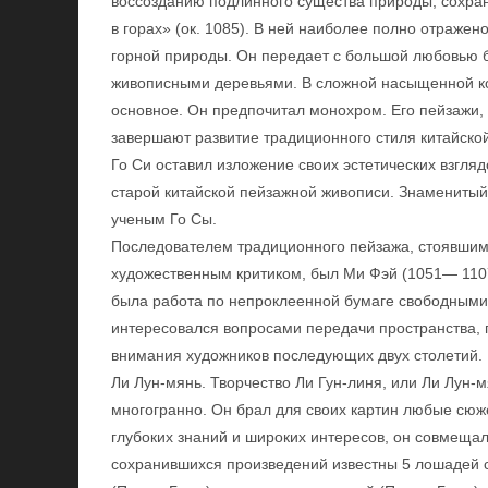
воссозданию подлинного существа природы, сохра
в горах» (ок. 1085). В ней наиболее полно отраже
горной природы. Он передает с большой любовью 
живописными деревьями. В сложной насыщенной ко
основное. Он предпочитал монохром. Его пейзажи,
завершают развитие традиционного стиля китайско
Го Си оставил изложение своих эстетических взгл
старой китайской пейзажной живописи. Знаменитый
ученым Го Сы.
Последователем традиционного пейзажа, стоявши
художественным критиком, был Ми Фэй (1051— 110
была работа по непроклеенной бумаге свободными 
интересовался вопросами передачи пространства, 
внимания художников последующих двух столетий.
Ли Лун-мянь. Творчество Ли Гун-линя, или Ли Лун-
многогранно. Он брал для своих картин любые сюж
глубоких знаний и широких интересов, он совмещал
сохранившихся произведений известны 5 лошадей с