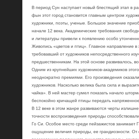
В период Сун наступает новый блестящий этап в ра
фын этот город становится главным центром худож
художники, поэты, ученые. Большое значение прио
начале 12 века. Академические требования свобод
и литературы привели к появлению особо утонченн
Живопись «цветов и птиц». Главное направление в
требовавший от художников непосредственного из
предшественникам. На этой основе развивалось, во
Одним из крупнейших художников-академиков этог
неоднократно премиями. Его произведения оказал
художников. Насколько велика была сила и выразит
чайка». В ней мастер сумел показать начало шторм
беспокойно кричащей птицы передать напряженное
В 12 веке в этом жанре развиваются черты излишне
точности воспроизведения природы способствовали
Го Си. Особое место среди пейзажистов занимает 
ощущение величия природы, ее грандиозности. От е