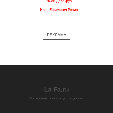
Эжен Делакруа
Илья Ефимович Репин
РЕКЛАМА
La-Fa.ru
Материалы в помощь студентам