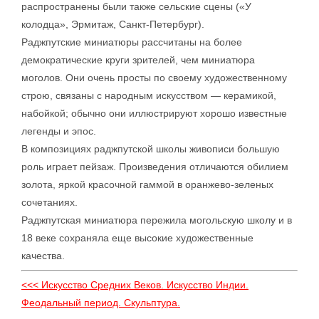
распространены были также сельские сцены («У
колодца», Эрмитаж, Санкт-Петербург).
Раджпутские миниатюры рассчитаны на более
демократические круги зрителей, чем миниатюра
моголов. Они очень просты по своему художественному
строю, связаны с народным искусством — керамикой,
набойкой; обычно они иллюстрируют хорошо известные
легенды и эпос.
В композициях раджпутской школы живописи большую
роль играет пейзаж. Произведения отличаются обилием
золота, яркой красочной гаммой в оранжево-зеленых
сочетаниях.
Раджпутская миниатюра пережила могольскую школу и в
18 веке сохраняла еще высокие художественные
качества.
<<< Искусство Средних Веков. Искусство Индии.
Феодальный период. Скульптура.