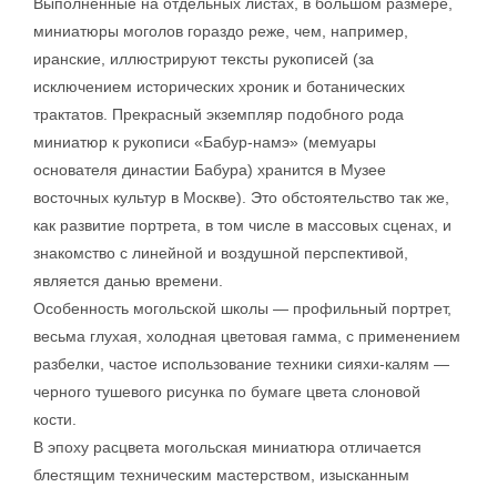
Выполненные на отдельных листах, в большом размере,
миниатюры моголов гораздо реже, чем, например,
иранские, иллюстрируют тексты рукописей (за
исключением исторических хроник и ботанических
трактатов. Прекрасный экземпляр подобного рода
миниатюр к рукописи «Бабур-намэ» (мемуары
основателя династии Бабура) хранится в Музее
восточных культур в Москве). Это обстоятельство так же,
как развитие портрета, в том числе в массовых сценах, и
знакомство с линейной и воздушной перспективой,
является данью времени.
Особенность могольской школы — профильный портрет,
весьма глухая, холодная цветовая гамма, с применением
разбелки, частое использование техники сияхи-калям —
черного тушевого рисунка по бумаге цвета слоновой
кости.
В эпоху расцвета могольская миниатюра отличается
блестящим техническим мастерством, изысканным