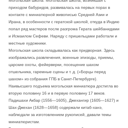
Могольская школа. Могольская школа, возникшая с
приходом бабуридов, развивалась на первых порах в
контакте с миниатюрной живописью Средней Азии и
Ирана, в особенности с гератской школой, откуда в Индию
попал ряд мастеров после разгрома Герата шейбанидами
и Исмаилом Сефеви. Наряду с пришельцами работали и
местные художники.
Могольская школа складывалась как придворная. Здесь
изображались развлечения, военные эпизоды, приемы,
царские охоты, фейерверки, посещение шахом
отшельника, гаремные сцены и т. д. («Борцы перед
шахом» из собрания ГПБ в Санкт-Петербурге).
Наивысшего подъема могольская миниатюра достигла во
вторую половину 16 и в первую половину 17 веков.
Падишахи Акбар (1556—1605), Джехангир (1605—1627) и
Шах-Джехан (1628—1658) содержали китаб-ханэ,
наблюдали за изготовлением рукописей, давали темы
миниатюристам.