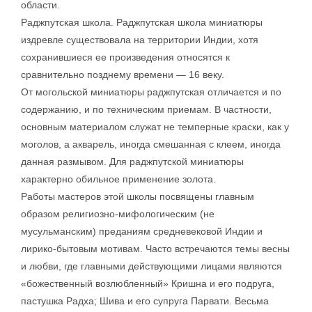
области.
Раджпутская школа. Раджпутская школа миниатюры
издревле существовала на территории Индии, хотя
сохранившиеся ее произведения относятся к
сравнительно позднему времени — 16 веку.
От могольской миниатюры раджпутская отличается и по
содержанию, и по техническим приемам. В частности,
основным материалом служат не темперные краски, как у
моголов, а акварель, иногда смешанная с клеем, иногда
данная размывом. Для раджпутской миниатюры
характерно обильное применение золота.
Работы мастеров этой школы посвящены главным
образом религиозно-мифологическим (не
мусульманским) преданиям средневековой Индии и
лирико-бытовым мотивам. Часто встречаются темы весны
и любви, где главными действующими лицами являются
«божественный возлюбленный» Кришна и его подруга,
пастушка Радха; Шива и его супруга Парвати. Весьма