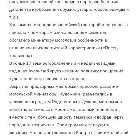
рисунком, ювелирной тонкостью в передаче бытовых
деталей (в изображении оружия, утвари, ковров, одежды и
т. д.).
Знакомство с западноевропейской гравюрой и живописью
привело к некоторым заимствованиям сюжетов,
обогатило миниатюру моголов, в особенности в
отношении психологической характеристики («Писец-
хроникер»).
В конце 17 века богобоязненный и недальновидный
падишах Аурангзеб круто изменил политику поощрения
художественного творчества в стране.
Закрытие придворных мастерских пресекло развитие
могольской миниатюры. Художники разъехались в
услужение к раджам Раджпутаны и Декана; могольская
миниатюра слилась с местными школами, приобретя,
вместе с тем, большую широту тематики и вобрав черты
народного творчества. Примером может служить
живопись маленького княжества Кангра в Пригималайской