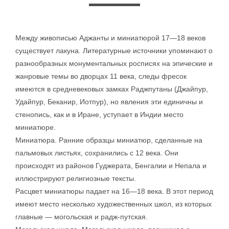
Между живописью Аджанты и миниатюрой 17—18 веков
существует лакуна. Литературные источники упоминают о
разнообразных монументальных росписях на эпические и
жанровые темы во дворцах 11 века, следы фресок
имеются в средневековых замках Раджпутаны (Джайпур,
Удайпур, Беканир, Иотпур), но явления эти единичны и
стенопись, как и в Иране, уступает в Индии место
миниатюре.
Миниатюра. Ранние образцы миниатюр, сделанные на
пальмовых листьях, сохранились с 12 века. Они
происходят из районов Гуджерата, Бенгалии и Непала и
иллюстрируют религиозные тексты.
Расцвет миниатюры падает на 16—18 века. В этот период
имеют место несколько художественных школ, из которых
главные — могольская и радж-путская.