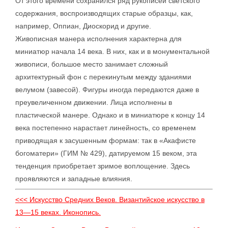
От этого времени сохранился ряд рукописей светского
содержания, воспроизводящих старые образцы, как,
например, Оппиан, Диоскорид и другие.
Живописная манера исполнения характерна для
миниатюр начала 14 века. В них, как и в монументальной
живописи, большое место занимает сложный
архитектурный фон с перекинутым между зданиями
велумом (завесой). Фигуры иногда передаются даже в
преувеличенном движении. Лица исполнены в
пластической манере. Однако и в миниатюре к концу 14
века постепенно нарастает линейность, со временем
приводящая к засушенным формам: так в «Акафисте
богоматери» (ГИМ № 429), датируемом 15 веком, эта
тенденция приобретает зримое воплощение. Здесь
проявляются и западные влияния.
<<< Искусство Средних Веков. Византийское искусство в
13—15 веках. Иконопись.