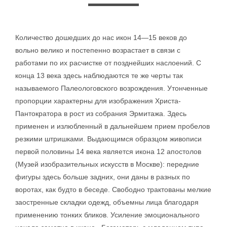
Количество дошедших до нас икон 14—15 веков до
вольно велико и постепенно возрастает в связи с
работами по их расчистке от позднейших наслоений. С
конца 13 века здесь наблюдаются те же черты так
называемого Палеологовского возрождения. Утонченные
пропорции характерны для изображения Христа-
Пантократора в рост из собрания Эрмитажа. Здесь
применен и излюбленный в дальнейшем прием пробелов
резкими штришками. Выдающимся образцом живописи
первой половины 14 века является икона 12 апостолов
(Музей изобразительных искусств в Москве): передние
фигуры здесь больше задних, они даны в разных по
воротах, как будто в беседе. Свободно трактованы мелкие
заостренные складки одежд, объемны лица благодаря
применению тонких бликов. Усиление эмоционального