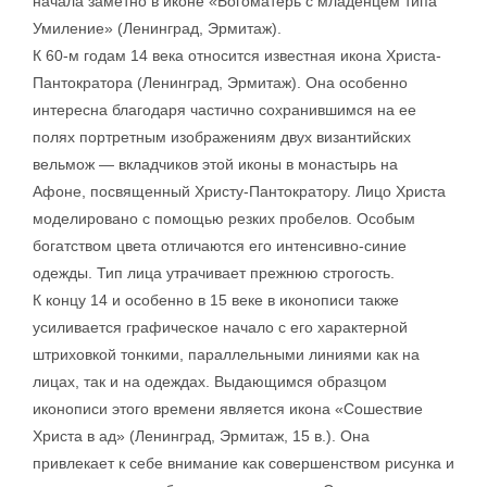
начала заметно в иконе «Богоматерь с младенцем типа
Умиление» (Ленинград, Эрмитаж).
К 60-м годам 14 века относится известная икона Христа-
Пантократора (Ленинград, Эрмитаж). Она особенно
интересна благодаря частично сохранившимся на ее
полях портретным изображениям двух византийских
вельмож — вкладчиков этой иконы в монастырь на
Афоне, посвященный Христу-Пантократору. Лицо Христа
моделировано с помощью резких пробелов. Особым
богатством цвета отличаются его интенсивно-синие
одежды. Тип лица утрачивает прежнюю строгость.
К концу 14 и особенно в 15 веке в иконописи также
усиливается графическое начало с его характерной
штриховкой тонкими, параллельными линиями как на
лицах, так и на одеждах. Выдающимся образцом
иконописи этого времени является икона «Сошествие
Христа в ад» (Ленинград, Эрмитаж, 15 в.). Она
привлекает к себе внимание как совершенством рисунка и