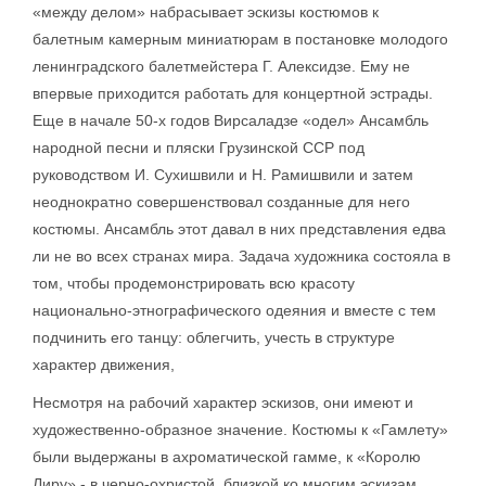
«между делом» набрасывает эскизы костюмов к
балетным камерным миниатюрам в постановке молодого
ленинградского балетмейстера Г. Алексидзе. Ему не
впервые приходится работать для концертной эстрады.
Еще в начале 50-х годов Вирсаладзе «одел» Ансамбль
народной песни и пляски Грузинской ССР под
руководством И. Сухишвили и Н. Рамишвили и затем
неоднократно совершенствовал созданные для него
костюмы. Ансамбль этот давал в них представления едва
ли не во всех странах мира. Задача художника состояла в
том, чтобы продемонстрировать всю красоту
национально-этнографического одеяния и вместе с тем
подчинить его танцу: облегчить, учесть в структуре
характер движения,
Несмотря на рабочий характер эскизов, они имеют и
художественно-образное значение. Костюмы к «Гамлету»
были выдержаны в ахроматической гамме, к «Королю
Лиру» - в черно-охристой, близкой ко многим эскизам