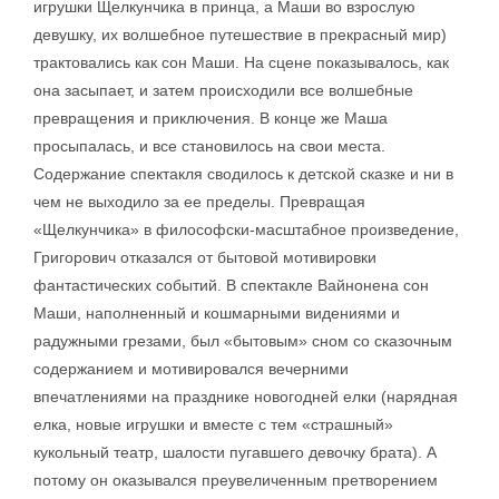
игрушки Щелкунчика в принца, а Маши во взрослую
девушку, их волшебное путешествие в прекрасный мир)
трактовались как сон Маши. На сцене показывалось, как
она засыпает, и затем происходили все волшебные
превращения и приключения. В конце же Маша
просыпалась, и все становилось на свои места.
Содержание спектакля сводилось к детской сказке и ни в
чем не выходило за ее пределы. Превращая
«Щелкунчика» в философски-масштабное произведение,
Григорович отказался от бытовой мотивировки
фантастических событий. В спектакле Вайнонена сон
Маши, наполненный и кошмарными видениями и
радужными грезами, был «бытовым» сном со сказочным
содержанием и мотивировался вечерними
впечатлениями на празднике новогодней елки (нарядная
елка, новые игрушки и вместе с тем «страшный»
кукольный театр, шалости пугавшего девочку брата). А
потому он оказывался преувеличенным претворением