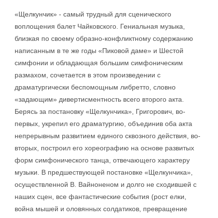
«Щелкунчик» - самый трудный для сценического
воплощения балет Чайковского. Гениальная музыка,
близкая по своему образно-конфликтному содержанию
написанным в те же годы «Пиковой даме» и Шестой
симфонии и обладающая большим симфоническим
размахом, сочетается в этом произведении с
драматургически беспомощным либретто, словно
«задающим» дивертисментность всего второго акта.
Берясь за постановку «Щелкунчика», Григорович, во-
первых, укрепил его драматургию, объединив оба акта
непрерывным развитием единого сквозного действия, во-
вторых, построил его хореографию на основе развитых
форм симфонического танца, отвечающего характеру
музыки. В предшествующей постановке «Щелкунчика»,
осуществленной В. Вайноненом и долго не сходившей с
наших сцен, все фантастические события (рост елки,
война мышей и оловянных солдатиков, превращение