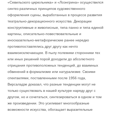
«Севильского цирюльника» и «Лоэнгрина» осуществился
синтез различных принципов художественного
оформления сцены, выработанных в процессе развития
театрально-декорационного искусства. Декорации
конструктивные и живописные, типа панно и типа единой
картины, описательно-повествовательные и
иносказательно-метафорические ранее нередко
противопоставлялись друг другу как нечто
взаимоисключающее. В пылу полемики сторонники тех
или иных решений порой доходили до абсолютного
отрицания противоположных тенденций, до взаимных
обвинений в формализме или натурализме. Своими
спектаклями, поставленными после 1956 года,
Вирсаладзе доказал, что разные тенденции могут не
только существовать в нашей культуре наряду друг с
другом, но и сочетаться, синтезироваться в одном и том
же произведении. Это усиливает многообразные
возможности искусства, обогащает выразительные