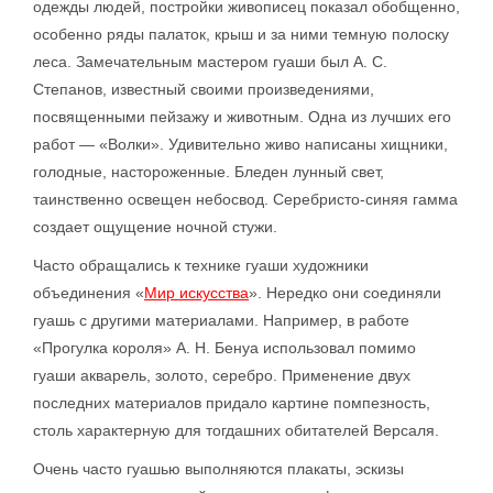
одежды людей, постройки живописец показал обобщенно,
особенно ряды палаток, крыш и за ними темную полоску
леса. Замечательным мастером гуаши был А. С.
Степанов, известный своими произведениями,
посвященными пейзажу и животным. Одна из лучших его
работ — «Волки». Удивительно живо написаны хищники,
голодные, настороженные. Бледен лунный свет,
таинственно освещен небосвод. Серебристо-синяя гамма
создает ощущение ночной стужи.
Часто обращались к технике гуаши художники
объединения «
Мир искусства
». Нередко они соединяли
гуашь с другими материалами. Например, в работе
«Прогулка короля» А. Н. Бенуа использовал помимо
гуаши акварель, золото, серебро. Применение двух
последних материалов придало картине помпезность,
столь характерную для тогдашних обитателей Версаля.
Очень часто гуашью выполняются плакаты, эскизы