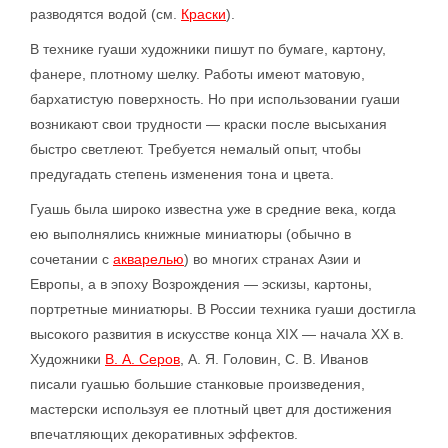
разводятся водой (см.
Краски
).
В технике гуаши художники пишут по бумаге, картону,
фанере, плотному шелку. Работы имеют матовую,
бархатистую поверхность. Но при использовании гуаши
возникают свои трудности — краски после высыхания
быстро светлеют. Требуется немалый опыт, чтобы
предугадать степень изменения тона и цвета.
Гуашь была широко известна уже в средние века, когда
ею выполнялись книжные миниатюры (обычно в
сочетании с
акварелью
) во многих странах Азии и
Европы, а в эпоху Возрождения — эскизы, картоны,
портретные миниатюры. В России техника гуаши достигла
высокого развития в искусстве конца XIX — начала XX в.
Художники
В. А. Серов
, А. Я. Головин, С. В. Иванов
писали гуашью большие станковые произведения,
мастерски используя ее плотный цвет для достижения
впечатляющих декоративных эффектов.