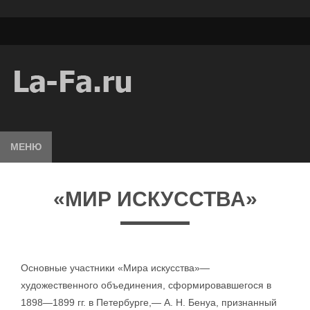
МЕНЮ
«МИР ИСКУССТВА»
Основные участники «Мира искусства»—
художественного объединения, сформировавшегося в
1898—1899 гг. в Петербурге,— А. Н. Бенуа, признанный