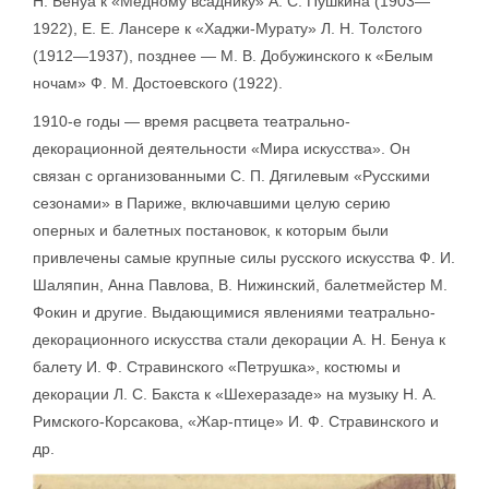
Н. Бенуа к «Медному всаднику» А. С. Пушкина (1903—
1922), Е. Е. Лансере к «Хаджи-Мурату» Л. Н. Толстого
(1912—1937), позднее — М. В. Добужинского к «Белым
ночам» Ф. М. Достоевского (1922).
1910-е годы — время расцвета театрально-
декорационной деятельности «Мира искусства». Он
связан с организованными С. П. Дягилевым «Русскими
сезонами» в Париже, включавшими целую серию
оперных и балетных постановок, к которым были
привлечены самые крупные силы русского искусства Ф. И.
Шаляпин, Анна Павлова, В. Нижинский, балетмейстер М.
Фокин и другие. Выдающимися явлениями театрально-
декорационного искусства стали декорации А. Н. Бенуа к
балету И. Ф. Стравинского «Петрушка», костюмы и
декорации Л. С. Бакста к «Шехеразаде» на музыку Н. А.
Римского-Корсакова, «Жар-птице» И. Ф. Стравинского и
др.