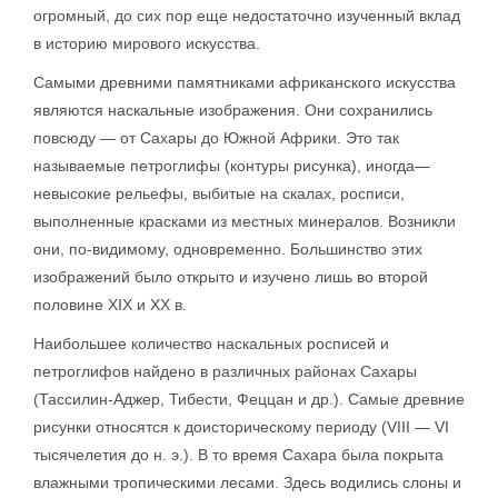
огромный, до сих пор еще недостаточно изученный вклад
в историю мирового искусства.
Самыми древними памятниками африканского искусства
являются наскальные изображения. Они сохранились
повсюду — от Сахары до Южной Африки. Это так
называемые петроглифы (контуры рисунка), иногда—
невысокие рельефы, выбитые на скалах, росписи,
выполненные красками из местных минералов. Возникли
они, по-видимому, одновременно. Большинство этих
изображений было открыто и изучено лишь во второй
половине XIX и XX в.
Наибольшее количество наскальных росписей и
петроглифов найдено в различных районах Сахары
(Тассилин-Аджер, Тибести, Феццан и др.). Самые древние
рисунки относятся к доисторическому периоду (VIII — VI
тысячелетия до н. э.). В то время Сахара была покрыта
влажными тропическими лесами. Здесь водились слоны и