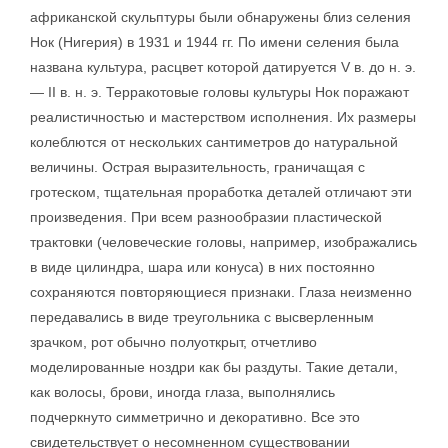
африканской скульптуры были обнаружены близ селения
Нок (Нигерия) в 1931 и 1944 гг. По имени селения была
названа культура, расцвет которой датируется V в. до н. э.
— II в. н. э. Терракотовые головы культуры Нок поражают
реалистичностью и мастерством исполнения. Их размеры
колеблются от нескольких сантиметров до натуральной
величины. Острая выразительность, граничащая с
гротеском, тщательная проработка деталей отличают эти
произведения. При всем разнообразии пластической
трактовки (человеческие головы, например, изображались
в виде цилиндра, шара или конуса) в них постоянно
сохраняются повторяющиеся признаки. Глаза неизменно
передавались в виде треугольника с высверленным
зрачком, рот обычно полуоткрыт, отчетливо
моделированные ноздри как бы раздуты. Такие детали,
как волосы, брови, иногда глаза, выполнялись
подчеркнуто симметрично и декоративно. Все это
свидетельствует о несомненном существовании