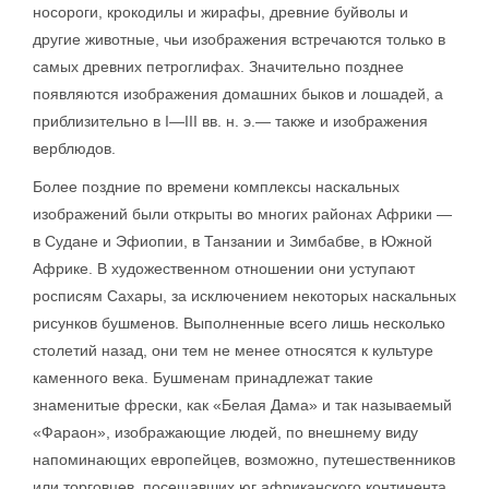
носороги, крокодилы и жирафы, древние буйволы и
другие животные, чьи изображения встречаются только в
самых древних петроглифах. Значительно позднее
появляются изображения домашних быков и лошадей, а
приблизительно в I—III вв. н. э.— также и изображения
верблюдов.
Более поздние по времени комплексы наскальных
изображений были открыты во многих районах Африки —
в Судане и Эфиопии, в Танзании и Зимбабве, в Южной
Африке. В художественном отношении они уступают
росписям Сахары, за исключением некоторых наскальных
рисунков бушменов. Выполненные всего лишь несколько
столетий назад, они тем не менее относятся к культуре
каменного века. Бушменам принадлежат такие
знаменитые фрески, как «Белая Дама» и так называемый
«Фараон», изображающие людей, по внешнему виду
напоминающих европейцев, возможно, путешественников
или торговцев, посещавших юг африканского континента.