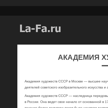
АКАДЕМИЯ Х
Академия художеств СССР в Москве — высшее нау
деятелей советского изобразительного искусства и 
Академия художеств СССР — наследница передовых
в России. Она ведет свое начало от основанной в 1
течение более полутора веков была центром развит