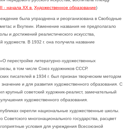
I - начала ХХ в.
Художественное образование
)
чреждение была упразднена и реорганизована в Свободные
уметас и Вхутеин. Изменение названия не предполагало
лы и достижений реалистического искусства,
 художеств. В 1932 г. она получила название
е «О перестройке литературно-художественных
оюзы, в том числе Союз художников СССР.
ких писателей в 1934 г. был признан творческим методом
 значение и для развития художественного образования. С
ил крупный советский художник-реалист, замечательный
и улучшения художественного образования.
спубликах окрепли национальные художественные школы.
го Советского многонационального государства, расцвет
лагоприятные условия для учреждения Всесоюзной