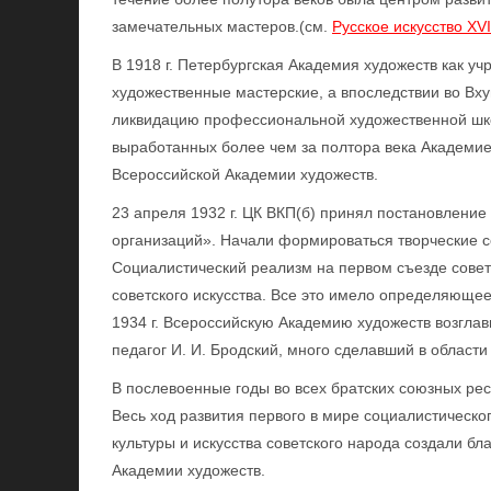
замечательных мастеров.(см.
Русское искусство XVII
В 1918 г. Петербургская Академия художеств как у
художественные мастерские, а впоследствии во Вх
ликвидацию профессиональной художественной шко
выработанных более чем за полтора века Академией
Всероссийской Академии художеств.
23 апреля 1932 г. ЦК ВКП(б) принял постановлени
организаций». Начали формироваться творческие с
Социалистический реализм на первом съезде советс
советского искусства. Все это имело определяющее
1934 г. Всероссийскую Академию художеств возглав
педагог И. И. Бродский, много сделавший в област
В послевоенные годы во всех братских союзных ре
Весь ход развития первого в мире социалистическо
культуры и искусства советского народа создали б
Академии художеств.