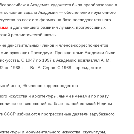
 Всероссийская Академия художеств была преобразована в
ом основная задача Академии — обеспечение неуклонного
скусства во всех его формах на базе последовательного
изма
и дальнейшего развития лучших, прогрессивных
усской реалистической школы.
ие действительных членов и членов-корреспондентов
емии руководит Президиум. Президентами Академии были
скусства. С 1947 по 1957 г. Академию возглавлял А. М.
62 по 1968 г. — Вл. А. Серов. С 1968 г. президентом
ьный член, 95 членов-корреспондентов.
ого искусства и архитектуры, чьими именами по праву
т величие его свершений на благо нашей великой Родины.
тв СССР избираются прогрессивные деятели зарубежного
хитектуры и монументального искусства, скульптуры,