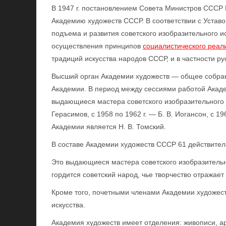
В 1947 г. постановлением Совета Министров СССР
Академию художеств СССР. В соответствии с Устав
подъема и развития советского изобразительного и
осуществления принципов
социалистического реал
традиций искусства народов СССР, и в частности р
Высший орган Академии художеств — общее собран
Академии. В период между сессиями работой Акад
выдающиеся мастера советского изобразительного и
Герасимов, с 1958 по 1962 г. — Б. В. Иогансон, с 19
Академии является Н. В. Томский.
В составе Академии художеств СССР 61 действител
Это выдающиеся мастера советского изобразительн
гордится советский народ, чье творчество отражае
Кроме того, почетными членами Академии художес
искусства.
Академия художеств имеет отделения: живописи, ар