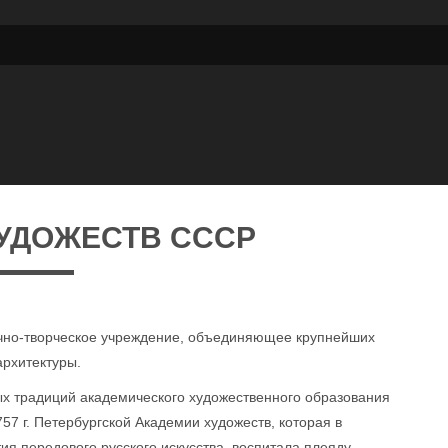
УДОЖЕСТВ СССР
чно-творческое учреждение, объединяющее крупнейших
архитектуры.
 традиций академического художественного образования
757 г. Петербургской Академии художеств, которая в
ия передового русского искусства, воспитала плеяду