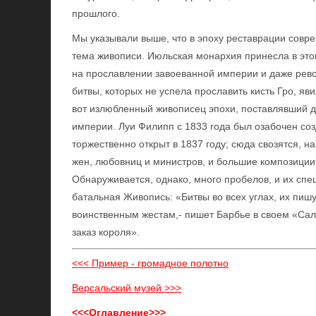
прошлого.
Мы указывали выше, что в эпоху реставрации совре
тема живописи. Июльская монархия принесла в эт
на прославлении завоеванной империи и даже рев
битвы, которых не успела прославить кисть Гро, яв
вот излюбленный живописец эпохи, поставлявший д
империи. Луи Филипп с 1833 года был озабочен со
торжественно открыт в 1837 году; сюда свозятся, 
жен, любовниц и министров, и большие композиции
Обнаруживается, однако, много пробелов, и их сп
батальная Живопись: «Битвы во всех углах, их пи
воинственным жестам,- пишет Барбье в своем «Сало
заказ короля».
<<< Пример - громадное полотно
Версальский музей >>>
<<<Оглавление>>>