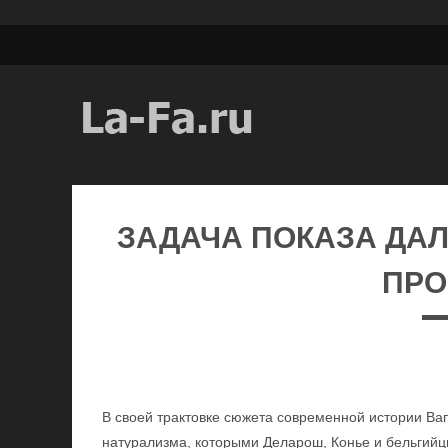
ЗАДАЧА ПОКАЗА ДА
ПР
В своей трактовке сюжета современной истории Ва
натурализма, которыми Деларош, Конье и бельгийцы