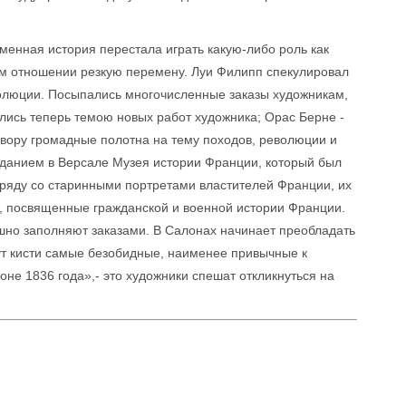
менная история перестала играть какую-либо роль как
ом отношении резкую перемену. Луи Филипп спекулировал
олюции. Посыпались многочисленные заказы художникам,
ились теперь темою новых работ художника; Орас Берне -
вору громадные полотна на тему походов, революции и
зданием в Версале Музея истории Франции, который был
наряду со старинными портретами властителей Франции, их
, посвященные гражданской и военной истории Франции.
ешно заполняют заказами. В Салонах начинает преобладать
шут кисти самые безобидные, наименее привычные к
не 1836 года»,- это художники спешат откликнуться на