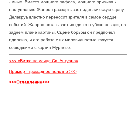
- иные. Вместо мощного пафоса, мощного призыва к
наступлению Жанрон развертывает идиллическую сцену.
Делакруа властно переносит зрителя в самое сердце
событий. Жанрон показывает их где-то глубоко позади, на
заднем плане картины. Сцене борьбы он предпочел
идиллию, и его ребята с их миловидностью кажутся
сошедшими с картин Мурильо.
<<< «Битва на улице Св. Антуана»
Пример - громадное полотно >>>
<<<Оглавление>>>