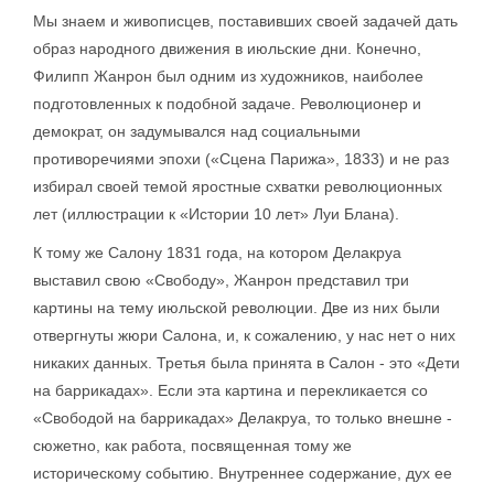
Мы знаем и живописцев, поставивших своей задачей дать
образ народного движения в июльские дни. Конечно,
Филипп Жанрон был одним из художников, наиболее
подготовленных к подобной задаче. Революционер и
демократ, он задумывался над социальными
противоречиями эпохи («Сцена Парижа», 1833) и не раз
избирал своей темой яростные схватки революционных
лет (иллюстрации к «Истории 10 лет» Луи Блана).
К тому же Салону 1831 года, на котором Делакруа
выставил свою «Свободу», Жанрон представил три
картины на тему июльской революции. Две из них были
отвергнуты жюри Салона, и, к сожалению, у нас нет о них
никаких данных. Третья была принята в Салон - это «Дети
на баррикадах». Если эта картина и перекликается со
«Свободой на баррикадах» Делакруа, то только внешне -
сюжетно, как работа, посвященная тому же
историческому событию. Внутреннее содержание, дух ее