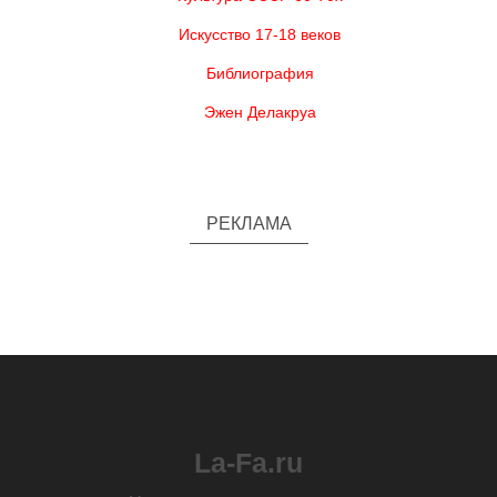
Искусство 17-18 веков
Библиография
Эжен Делакруа
РЕКЛАМА
La-Fa.ru