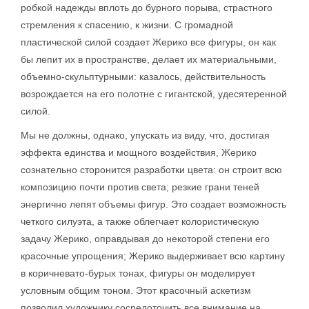
робкой надежды вплоть до бурного порыва, страстного
стремления к спасению, к жизни. С громадной
пластической силой создает Жерико все фигуры, он как
бы лепит их в пространстве, делает их материальными,
объемно-скульптурными: казалось, действительность
возрождается на его полотне с гигантской, удесятеренной
силой.
Мы не должны, однако, упускать из виду, что, достигая
эффекта единства и мощного воздействия, Жерико
сознательно сторонится разработки цвета: он строит всю
композицию почти против света; резкие грани теней
энергично лепят объемы фигур. Это создает возможность
четкого силуэта, а также облегчает колористическую
задачу Жерико, оправдывая до некоторой степени его
красочные упрощения; Жерико выдерживает всю картину
в коричневато-бурых тонах, фигуры он моделирует
условным общим тоном. Этот красочный аскетизм
позволил художнику сосредоточить все внимание на