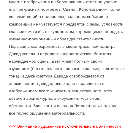
многие изображения в «Короновании» стоят на уровне
его прекрасных портретов. Сцена «Коронования» полна
воспоминаний о подлинном, виденном событии; в
композиции не чувствуется предвзятой схемы, условности
классицизма забыты художником, стремящимся передать
жизненно-полноценный образ действительности.
Порывая с монохромностью своей красочной палитры,
Давид успешно передает колористическое богатство
наблюдаемой сцены: цвет живет полным своим
звучанием (белые, зеленые, черные, красные, золотистые
тона), и даже фактура Давида освобождается от
анемичности. Давид превосходно справляется с
изображением всего конкретно-вещественного, всех
деталей архитектурного окружения, костюмов,
обстановки. Здесь нет и следа «абстрактного» подхода,
все полно ощущения материальности.
<<< Внимание художников исключительно на античности