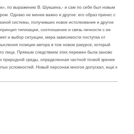
дик», по выражению В. Шукшина,- и сам по себе был новым
ом. Однако не менее важно и другое: его образ принес с
азной системы, получивших новое истолкование и другое
 принцип типизации, соотношение и связь личности с ее
кт и выбор ситуации, мера зависимости поступка от
мысления позиции автора в том новом ракурсе, который
го лица. Прямым следствием этих перемен была заново
и природной среды, определенная частной точкой зрения
ятых условностей. Новый персонаж многое допускал, еще к