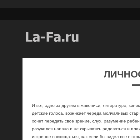
ЛИЧНО
И вот, одно за другим в живописи, литературе, ки
детские голоса, возникает череда молчаливых ста
хочет передать свое зрение, слух, разумение ребен
разучился наивно и не скрываясь радоваться и плак
искренне восхищаться, как если бы видел все в это