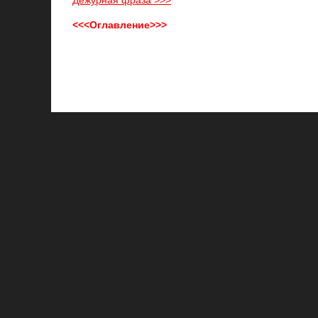
Дежурная фраза >>>
<<<Оглавление>>>