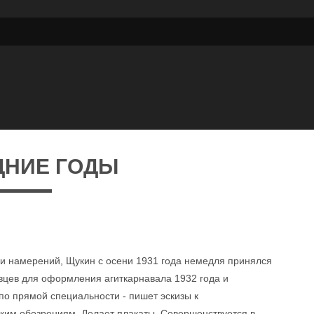
ДНИЕ ГОДЫ
и намерений, Щукин с осени 1931 года немедля принялся
овцев для оформления агиткарнавала 1932 года и
по прямой специальности - пишет эскизы к
ким обозрениям. Делает плакаты. Совершенствуется в