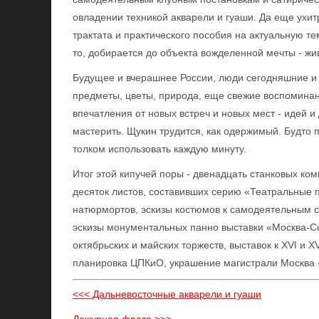
овладении техникой акварели и гуаши. Да еще ухит
трактата и практического пособия на актуальную т
то, добирается до объекта вожделенной мечты - жи
Будущее и вчерашнее России, люди сегодняшние и 
предметы, цветы, природа, еще свежие воспоминан
впечатления от новых встреч и новых мест - идей и 
мастерить. Щукин трудится, как одержимый. Будто п
толком использовать каждую минуту.
Итог этой кипучей поры - двенадцать станковых ком
десяток листов, составивших серию «Театральные 
натюрмортов, эскизы костюмов к самодеятельным с
эскизы монументальных панно выставки «Москва-С
октябрьских и майских торжеств, выставок к XVI и X
планировка ЦПКиО, украшение магистрали Москва -
<<< Дальневосточные акварели и гуаши