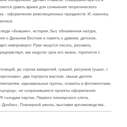
ряется урвать время для сочинения теоретического
ему - оформление революционных празднеств. И, наконец-
вописи.
люди «бывшие», история, быт, обнаженная натура,
ия о Дальнем Востоке и память о давнем, детском,
дел невпроворот. Руки чешутся писать, рисовать,
редчувствуя, как недолог срок его жизни, торопится с
позиций, до сорока акварелей, гуашей, рисунков тушью, с
персонажи», два портрета маслом, свыше десяти
пектаклям, карнавальные группы, плакаты и фотомонтажи,
оцгород», не сохранившиеся проекты оформления
VII съездам партии, Первого пионерского слета,
 Донбасс, Планерной школы, выставки кролиководства...