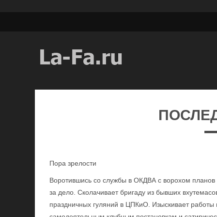
ПОСЛЕ
Пора зрелости
Воротившись со службы в ОКДВА с ворохом планов 
за дело. Сколачивает бригаду из бывших вхутемас
праздничных гуляний в ЦПКиО. Изыскивает работы 
самодеятельным клубным постановкам и сатиричес