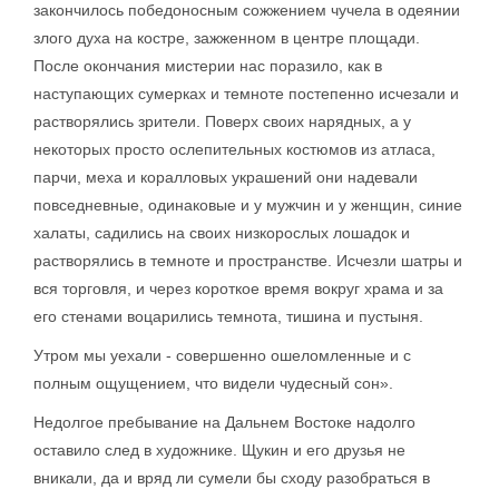
закончилось победоносным сожжением чучела в одеянии
злого духа на костре, зажженном в центре площади.
После окончания мистерии нас поразило, как в
наступающих сумерках и темноте постепенно исчезали и
растворялись зрители. Поверх своих нарядных, а у
некоторых просто ослепительных костюмов из атласа,
парчи, меха и коралловых украшений они надевали
повседневные, одинаковые и у мужчин и у женщин, синие
халаты, садились на своих низкорослых лошадок и
растворялись в темноте и пространстве. Исчезли шатры и
вся торговля, и через короткое время вокруг храма и за
его стенами воцарились темнота, тишина и пустыня.
Утром мы уехали - совершенно ошеломленные и с
полным ощущением, что видели чудесный сон».
Недолгое пребывание на Дальнем Востоке надолго
оставило след в художнике. Щукин и его друзья не
вникали, да и вряд ли сумели бы сходу разобраться в