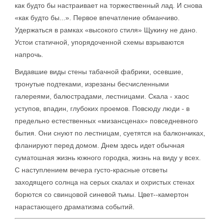
как будто бы настраивает на торжественный лад. И снова
«как будто бы...». Первое впечатление обманчиво.
Удержаться в рамках «высокого стиля» Щукину не дано.
Устои статичной, упорядоченной схемы взрываются
напрочь.
Видавшие виды стены табачной фабрики, осевшие,
тронутые подтеками, изрезаны бесчисленными
галереями, балюстрадами, лестницами. Скала - хаос
уступов, впадин, глубоких проемов. Повсюду люди - в
предельно естественных «мизансценах» повседневного
бытия. Они снуют по лестницам, суетятся на балкончиках,
фланируют перед домом. Днем здесь идет обычная
суматошная жизнь южного городка, жизнь на виду у всех.
С наступлением вечера густо-красные отсветы
заходящего солнца на серых скалах и охристых стенах
борются со свинцовой синевой тьмы. Цвет--камертон
нарастающего драматизма событий.