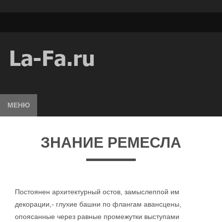
МЕНЮ
ЗНАНИЕ РЕМЕСЛА
Постоянен архитектурный остов, замыслеппой им
декорации,- глухие башни по флангам авансцены,
опоясанные через равные промежутки выступами