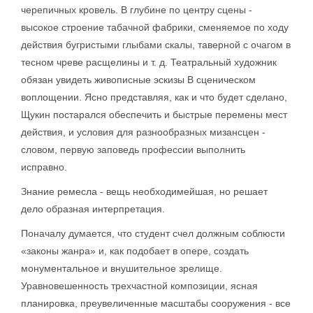
черепичных кровель. В глубине по центру сцены -
высокое строение табачной фабрики, сменяемое по ходу
действия бугристыми глыбами скалы, таверной с очагом в
тесном чреве расщелины и т. д. Театральный художник
обязан увидеть живописные эскизы В сценическом
воплощении. Ясно представляя, как и что будет сделано,
Щукин постарался обеспечить и быстрые перемены мест
действия, и условия для разнообразных мизансцен -
словом, первую заповедь профессии выполнить
исправно.
Знание ремесла - вещь необходимейшая, но решает
дело образная интерпретация.
Поначалу думается, что студент счел должным соблюсти
«законы жанра» и, как подобает в опере, создать
монументальное и внушительное зрелище.
Уравновешенность трехчастной композиции, ясная
планировка, преувеличенные масштабы сооружения - все