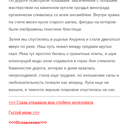
По дороге осмотрели Хошаванк. Высеченные с большим
мастерством на каменном куполе гроздья винограда
органически сливались со всем ансамблем. Внутри храма
па степе висел кусок старого шелка, фигуры на котором
были изображены поистине блестяще.
Затем мы спустились в ущелье Ахуряна и стали двигаться
вверх по реке. Наш путь лежал между грядами крутых
скал. Река тут яростно билась о гранитные плиты, и шум
клокочущей воды эхом отдавался в горах Ане стемнело.
Каменистая дорога, которая и днем казалась
непроходимой, стала еще труднее, но юношеские силы и
любознательность толкали нас вперед. Лупа еще не
взошла, и темнота черным покровом опустилась на нас.
<<< Глаза отражали всю глубину интеллекта
Густой мрак >>>
<<<Оглавление>>>