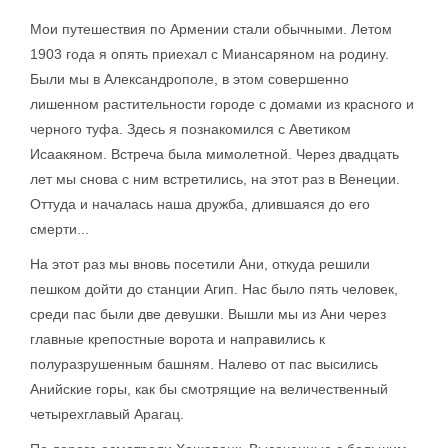
Мои путешествия по Армении стали обычными. Летом
1903 года я опять приехал с Миансаряном на родину.
Были мы в Александрополе, в этом совершенно
лишенном растительности городе с домами из красного и
черного туфа. Здесь я познакомился с Аветиком
Исаакяном. Встреча была мимолетной. Через двадцать
лет мы снова с ним встретились, на этот раз в Венеции.
Оттуда и началась наша дружба, длившаяся до его
смерти...
На этот раз мы вновь посетили Ани, откуда решили
пешком дойти до станции Агип. Нас было пять человек,
среди пас были две девушки. Вышли мы из Ани через
главные крепостные ворота и направились к
полуразрушенным башням. Налево от пас высились
Анийские горы, как бы смотрящие на величественный
четырехглавый Арагац.