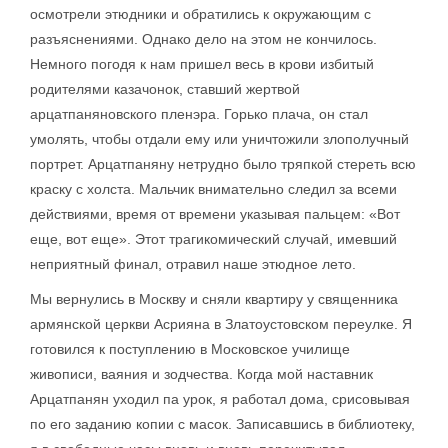
осмотрели этюдники и обратились к окружающим с
разъяснениями. Однако дело на этом не кончилось.
Немного погодя к нам пришел весь в крови избитый
родителями казачонок, ставший жертвой
арцатпаняновского пленэра. Горько плача, он стал
умолять, чтобы отдали ему или уничтожили злополучный
портрет. Арцатпаняну нетрудно было тряпкой стереть всю
краску с холста. Мальчик внимательно следил за всеми
действиями, время от времени указывая пальцем: «Вот
еще, вот еще». Этот трагикомический случай, имевший
неприятный финал, отравил наше этюдное лето.
Мы вернулись в Москву и сняли квартиру у священника
армянской церкви Асрияна в Златоустовском переулке. Я
готовился к поступлению в Московское училище
живописи, ваяния и зодчества. Когда мой наставник
Арцатпанян уходил па урок, я работал дома, срисовывая
по его заданию копии с масок. Записавшись в библиотеку,