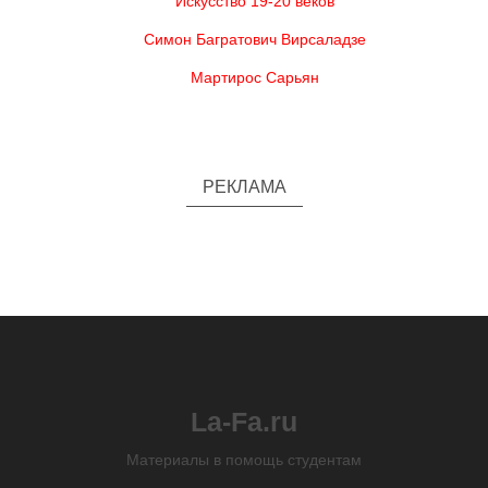
Искусство 19-20 веков
Симон Багратович Вирсаладзе
Мартирос Сарьян
РЕКЛАМА
La-Fa.ru
Материалы в помощь студентам