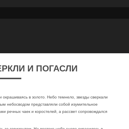
РКЛИ И ПОГАСЛИ
ь и окрашиваясь в золото. Небо темнело, звезды сверкали
нным небосводом представляли собой изумительное
ми речных чаек и коростелей, а рассвет сопровождался
ь за горизонтом. На востоке небо снова окрасилось в