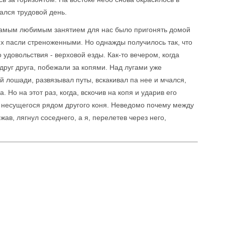
ался трудовой день.
 Самым любимым занятием для нас было пригонять домой
их пасли стреноженными. Но однажды получилось так, что
 удовольствия - верховой езды. Как-то вечером, когда
друг друга, побежали за копями. Над лугами уже
й лошади, развязывал путы, вскакивал па нее и мчался,
 Но на этот раз, когда, вскочив на копя и ударив его
л несущегося рядом другого коня. Неведомо почему между
ав, лягнул соседнего, а я, перелетев через него,