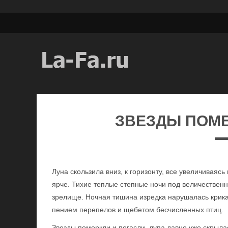
ЗВЕЗДЫ ПОМЕ
Луна скользила вниз, к горизонту, все увеличиваяс
ярче. Тихие теплые степные ночи под величестве
зрелище. Ночная тишина изредка нарушалась крика
пением перепелов и щебетом бесчисленных птиц.
Звезды померкли и погасли, лупа давно уже скрылас