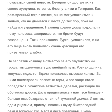
показаться своей невесте. Вечером он достал их из
своего хурджина, готовясь блеснуть ими в Тегеране. Как
разъяренный тигр в клетке, он не мог успокоиться и
заявил, что не двинется с места до тех пор, пока не
найдется украденное. Наконец хозяин дома подослал к
нему человека, заверившего, что брюки будут
возвращены. Так и произошло. Гурген успокоился, и на
его лице вновь появилась очень красящая его
приветливая улыбка.
Не заплатив хозяину в отместку за его плутовство ни
гроша, мы двинулись в дальнейший путь. Ровная долина
тянулась недолго. Вдали показались высокие холмы. За
ними последовали лесистые горы, и все чаще стали
попадаться гигантские ветвистые деревья, растущие по
обочинам дороги. Даль придвигалась к нам, все больше и
больше освобождаясь от синей туманной дымки. И вот мы
едем ущельем, прислушиваясь к шуму быстроводной
реки и горному эху. А вот и леса предгорья. Очень