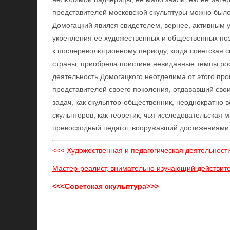
представителей московской скульптуры можно было
Домогацкий явился свидетелем, вернее, активным у
укрепления ее художественных и общественных поз
к послереволюционному периоду, когда советская с
страны, приобрела поистине невиданные темпы рост
деятельность Домогацкого неотделима от этого про
представителей своего поколения, отдававший св
задач, как скульптор-общественник, неоднократн
скульпторов, как теоретик, чья исследовательская
превосходный педагог, вооружавший достижениями
<<< Художественная и педагогическая деятельност
Мастер-реалист, внимательно изучающий действит
<<<Советская скульптура>>>