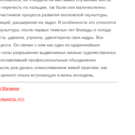
 перечесть по пальцам, так были они малочисленны.
частником процесса развития московской скульптуры,
иций, расширения ее задач. В особенности это относится
кульптура, после первых тяжелых лет блокады и голода
а, удвоила, утроила, удесятерила свои кадры. Вся
цесса. Он связан с ним как один из одареннейших
ои силы разрешению выдвигаемых жизнью художественных
о возглавлявший профессиональные объединения
 мысль рож далась осмысливанием живой практики, как
 ценного опыга вступающую в жизнь молодежь.
и Матвеев
ельность >>>