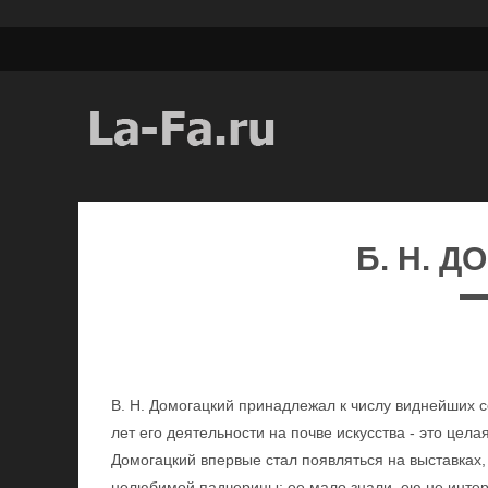
Б. Н. 
В. Н. Домогацкий принадлежал к числу виднейших с
лет его деятельности на почве искусства - это цела
Домогацкий впервые стал появляться на выставках,
нелюбимой падчерицы; ее мало знали, ею не интер