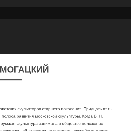
ДОМОГАЦКИЙ
оветских скульпторов старшего поколения. Тридцать пять
я полоса развития московской скульптуры. Когда В. Н.
 русская скульптура занимала в обществе положение
есовались, ей отводили на выставках случайные места;