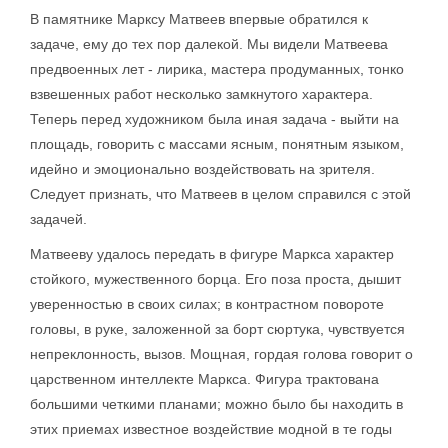
В памятнике Марксу Матвеев впервые обратился к
задаче, ему до тех пор далекой. Мы видели Матвеева
предвоенных лет - лирика, мастера продуманных, тонко
взвешенных работ несколько замкнутого характера.
Теперь перед художником была иная задача - выйти на
площадь, говорить с массами ясным, понятным языком,
идейно и эмоционально воздействовать на зрителя.
Следует признать, что Матвеев в целом справился с этой
задачей.
Матвееву удалось передать в фигуре Маркса характер
стойкого, мужественного борца. Его поза проста, дышит
уверенностью в своих силах; в контрастном повороте
головы, в руке, заложенной за борт сюртука, чувствуется
непреклонность, вызов. Мощная, гордая голова говорит о
царственном интеллекте Маркса. Фигура трактована
большими четкими планами; можно было бы находить в
этих приемах известное воздействие модной в те годы