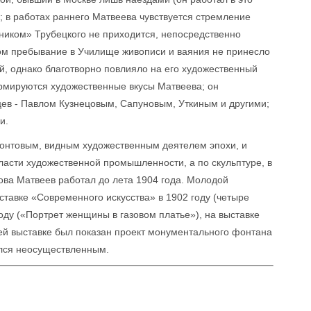
); в работах раннего Матвеева чувствуется стремление
чеником» Трубецкого не приходится, непосредственно
лом пребывание в Училище живописи и ваяния не принесло
й, однако благотворно повлияло на его художественный
рмируются художественные вкусы Матвеева; он
ев - Павлом Кузнецовым, Сапуновым, Уткиным и другими;
и.
монтовым, видным художественным деятелем эпохи, и
бласти художественной промышленности, а по скульптуре, в
ва Матвеев работал до лета 1904 года. Молодой
ставке «Современного искусства» в 1902 году (четыре
оду («Портрет женщины в газовом платье»), на выставке
ней выставке был показан проект монументального фонтана
ался неосуществленным.