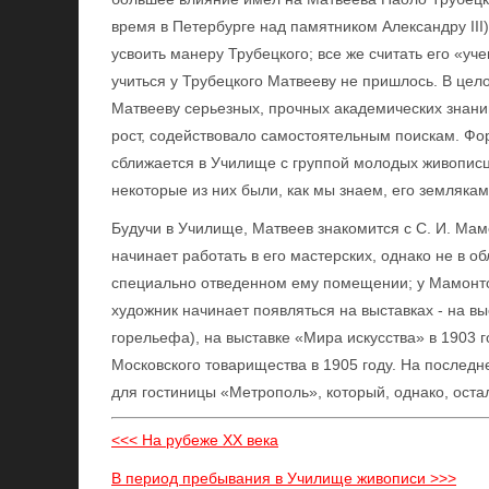
время в Петербурге над памятником Александру III
усвоить манеру Трубецкого; все же считать его «у
учиться у Трубецкого Матвееву не пришлось. В це
Матвееву серьезных, прочных академических знани
рост, содействовало самостоятельным поискам. Фо
сближается в Училище с группой молодых живописц
некоторые из них были, как мы знаем, его землякам
Будучи в Училище, Матвеев знакомится с С. И. Ма
начинает работать в его мастерских, однако не в о
специально отведенном ему помещении; у Мамонто
художник начинает появляться на выставках - на вы
горельефа), на выставке «Мира искусства» в 1903 г
Московского товарищества в 1905 году. На послед
для гостиницы «Метрополь», который, однако, ост
<<< На рубеже XX века
В период пребывания в Училище живописи >>>