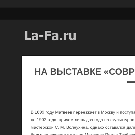
НА ВЫСТАВКЕ «СОВ
В 1899 году Матвеев переезжает в Москву и поступа
до 1902 года, причем лишь два года на скульптурн
мастерской С. М. Волнухина, однако оставался дале
большее влияние имел на Матвеева Паоло Трубецко