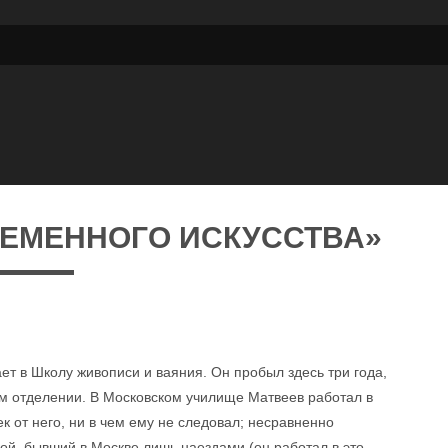
РЕМЕННОГО ИСКУССТВА»
ет в Школу живописи и ваяния. Он пробыл здесь три года,
ом отделении. В Московском училище Матвеев работал в
к от него, ни в чем ему не следовал; несравненно
й, бывший в Москве лишь наездами (он работал в это