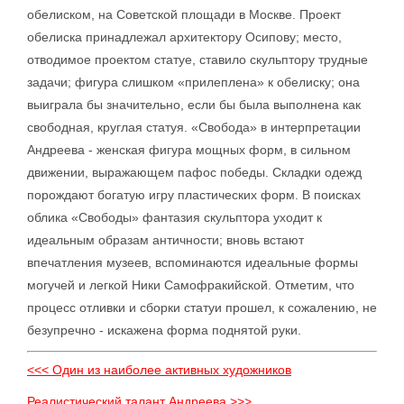
обелиском, на Советской площади в Москве. Проект
обелиска принадлежал архитектору Осипову; место,
отводимое проектом статуе, ставило скульптору трудные
задачи; фигура слишком «прилеплена» к обелиску; она
выиграла бы значительно, если бы была выполнена как
свободная, круглая статуя. «Свобода» в интерпретации
Андреева - женская фигура мощных форм, в сильном
движении, выражающем пафос победы. Складки одежд
порождают богатую игру пластических форм. В поисках
облика «Свободы» фантазия скульптора уходит к
идеальным образам античности; вновь встают
впечатления музеев, вспоминаются идеальные формы
могучей и легкой Ники Самофракийской. Отметим, что
процесс отливки и сборки статуи прошел, к сожалению, не
безупречно - искажена форма поднятой руки.
<<< Один из наиболее активных художников
Реалистический талант Андреева >>>